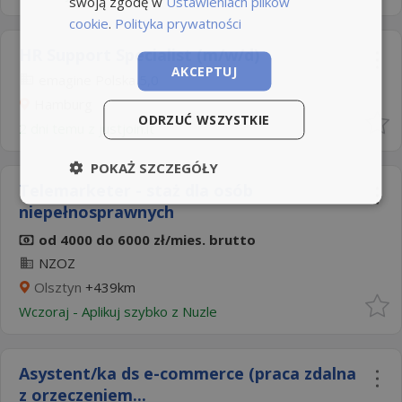
swoją zgodę w
Ustawieniach plików
cookie
.
Polityka prywatności
HR Support Specialist (m/w/d)
AKCEPTUJ
emagine Polska
5,0
Hamburg
ODRZUĆ WSZYSTKIE
2 dni temu z
justjoin.it
POKAŻ SZCZEGÓŁY
Telemarketer - staż dla osób
niepełnosprawnych
od 4000 do 6000 zł/mies. brutto
NZOZ
Olsztyn
+439km
Wczoraj
-
Aplikuj szybko z Nuzle
Asystent/ka ds e-commerce (praca zdalna
z orzeczeniem...