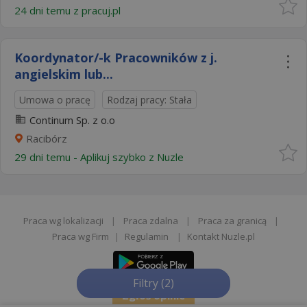
24 dni temu z
pracuj.pl
Koordynator/-k Pracowników z j.
angielskim lub...
Umowa o pracę
Rodzaj pracy: Stała
Continum Sp. z o.o
Racibórz
29 dni temu -
Aplikuj szybko z Nuzle
Praca wg lokalizacji
|
Praca zdalna
|
Praca za granicą
|
Praca wg Firm
|
Regulamin
|
Kontakt Nuzle.pl
Filtry
(2)
Zgłoś opinie