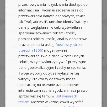
SZKOLENIA...
5,0
przechowywania i uzyskiwania dostępu do
Gliwice
+40km
informacji na Twoim urządzeniu oraz do
Wczoraj
z
praca.pl
przetwarzania danych osobowych, takich
jak Twój adres IP, unikalne identyfikatory i
dane przeglądania, w celu wyświetlania
Starszy Specjalista ds. Kadr i Płac K/M
spersonalizowanych reklam i treści,
pomiaru reklam i treści, analizy odbiorców
Umowa o pracę
Rodzaj pracy: Stała
oraz ulepszania usług.
Dostawcy stron
Flytronic S.A
trzecich (1866)
mogą również
Gliwice
+40km
przetwarzać Twoje dane w tych i innych
5 dni temu z
pracuj.pl
celach, w tym wykorzystywać precyzyjne
dane geolokalizacyjne i cechy urządzenia.
Twoje wybory dotyczą wyłącznie tej
Specjalista ds. kooperacji (k/m)
witryny. Niektórzy dostawcy mogą
opierać się na prawnie uzasadnionym
Umowa o pracę
Rodzaj pracy: Stała
interesie zamiast na zgodzie; masz prawo
PCO S.A
4,9
sprzeciwić się temu w
Ustawieniach
Warszawa, Praga-Południe
+310km
reklam
. Możesz w każdej chwili wycofać
Wczoraj
z
pracuj.pl