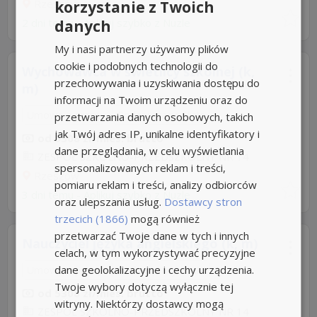
Rzeszów
korzystanie z Twoich
2 dni temu -
Aplikuj szybko z Nuzle
danych
My i nasi partnerzy używamy plików
cookie i podobnych technologii do
Wychowawca w świetlicy szkolnej (k,
przechowywania i uzyskiwania dostępu do
m)
informacji na Twoim urządzeniu oraz do
Umowa o pracę
Rodzaj pracy: Stała
przetwarzania danych osobowych, takich
jak Twój adres IP, unikalne identyfikatory i
od 5308 zł/mies. brutto
dane przeglądania, w celu wyświetlania
ZESPÓŁ SZKOLNO-PRZEDSZKOLNY NR 14
spersonalizowanych reklam i treści,
Rzeszów
pomiaru reklam i treści, analizy odbiorców
3 dni temu -
Aplikuj szybko z Nuzle
oraz ulepszania usług.
Dostawcy stron
trzecich (1866)
mogą również
przetwarzać Twoje dane w tych i innych
Nauczyciel języka angielskiego (k, m)
celach, w tym wykorzystywać precyzyjne
dane geolokalizacyjne i cechy urządzenia.
Umowa o pracę
Rodzaj pracy: Stała
Twoje wybory dotyczą wyłącznie tej
od 5308 zł/mies. brutto
witryny. Niektórzy dostawcy mogą
ZESPÓŁ SZKOLNO-PRZEDSZKOLNY NR 14