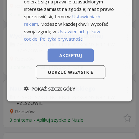
opierać się na prawnie uzasadnionym
Rzeszów
interesie zamiast na zgodzie; masz prawo
3 dni temu -
Aplikuj szybko z Nuzle
sprzeciwić się temu w
Ustawieniach
reklam
. Możesz w każdej chwili wycofać
swoją zgodę w
Ustawieniach plików
Wychowawca w świetlicy szkolnej
cookie
.
Polityka prywatności
ZESPÓŁ SZKOLNO-PRZEDSZKOLNY NR 14 W
RZESZOWIE
AKCEPTUJ
Rzeszów
3 dni temu -
Aplikuj szybko z Nuzle
ODRZUĆ WSZYSTKIE
Nauczyciel języka angielskiego
POKAŻ SZCZEGÓŁY
ZESPÓŁ SZKOLNO-PRZEDSZKOLNY NR 14 W
RZESZOWIE
Rzeszów
3 dni temu -
Aplikuj szybko z Nuzle