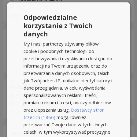
Włochy
Aplikuj szybko z Nuzle
Odpowiedzialne
korzystanie z Twoich
danych
My i nasi partnerzy używamy plików
cookie i podobnych technologii do
przechowywania i uzyskiwania dostępu do
informacji na Twoim urządzeniu oraz do
przetwarzania danych osobowych, takich
jak Twój adres IP, unikalne identyfikatory i
Nauczyciel
dane przeglądania, w celu wyświetlania
spersonalizowanych reklam i treści,
Przedszkole w starych babicach
pomiaru reklam i treści, analizy odbiorców
Stare Babice
+14km
oraz ulepszania usług.
Dostawcy stron
27 dni temu -
Aplikuj szybko z Nuzle
trzecich (1866)
mogą również
przetwarzać Twoje dane w tych i innych
celach, w tym wykorzystywać precyzyjne
nauczyciel