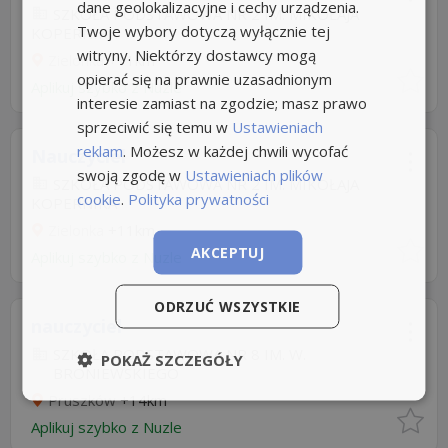
dane geolokalizacyjne i cechy urządzenia.
SZKOŁA PODSTAWOWA NR 2 IM. MIKOŁAJA
Twoje wybory dotyczą wyłącznie tej
KOPERNIKA
witryny. Niektórzy dostawcy mogą
Zielonka
+11km
opierać się na prawnie uzasadnionym
Aplikuj szybko z Nuzle
interesie zamiast na zgodzie; masz prawo
sprzeciwić się temu w
Ustawieniach
reklam
. Możesz w każdej chwili wycofać
Nauczyciel
swoją zgodę w
Ustawieniach plików
SZKOŁA PODSTAWOWA NR 2 IM. MIKOŁAJA
cookie
.
Polityka prywatności
KOPERNIKA
Zielonka
+11km
AKCEPTUJ
Aplikuj szybko z Nuzle
ODRZUĆ WSZYSTKIE
nauczyciel
SZKOŁA PODSTAWOWA NR 8 IM. W.
POKAŻ SZCZEGÓŁY
BRONIEWSKIEGO
Pruszków
+14km
Aplikuj szybko z Nuzle