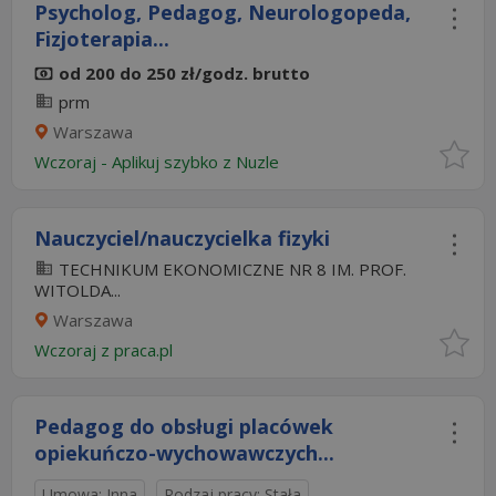
Psycholog, Pedagog, Neurologopeda,
Fizjoterapia...
od 200 do 250 zł/godz. brutto
prm
Warszawa
Wczoraj
-
Aplikuj szybko z Nuzle
Nauczyciel/nauczycielka fizyki
TECHNIKUM EKONOMICZNE NR 8 IM. PROF.
WITOLDA...
Warszawa
Wczoraj
z
praca.pl
Pedagog do obsługi placówek
opiekuńczo-wychowawczych...
Umowa: Inna
Rodzaj pracy: Stała