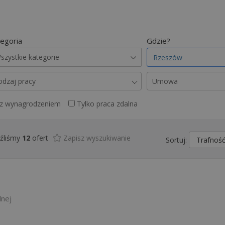
egoria
Gdzie?
szystkie kategorie
odzaj pracy
Umowa
 z wynagrodzeniem
Tylko praca zdalna
źliśmy
12
ofert
Zapisz wyszukiwanie
Sortuj:
lnej