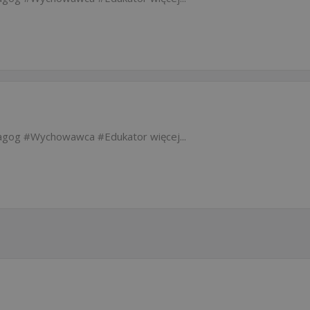
agog
Wychowawca
Edukator
więcej...