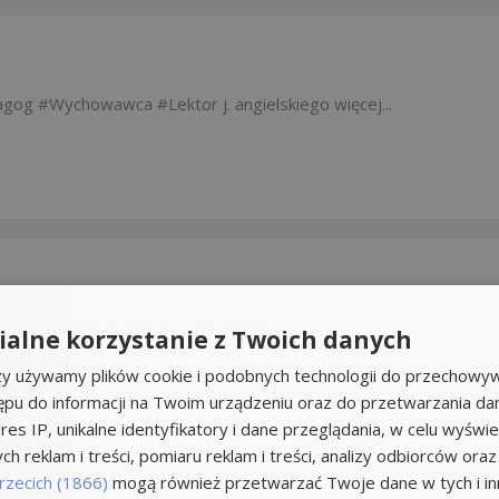
agog
Wychowawca
Lektor j. angielskiego
więcej...
ciel Akademicki
Nauczyciel chemii
alne korzystanie z Twoich danych
rzy używamy plików cookie i podobnych technologii do przechowyw
ępu do informacji na Twoim urządzeniu oraz do przetwarzania d
res IP, unikalne identyfikatory i dane przeglądania, w celu wyświe
h reklam i treści, pomiaru reklam i treści, analizy odbiorców oraz
rzecich (1866)
mogą również przetwarzać Twoje dane w tych i inn