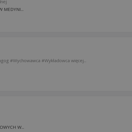
lnej
 MEDYNI...
agog
Wychowawca
Wykładowca
więcej...
WYCH W...