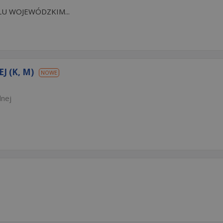
LU WOJEWÓDZKIM...
 (K, M)
NOWE
lnej