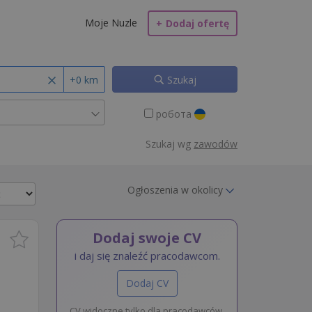
Moje Nuzle
+
Dodaj ofertę
+0 km
Szukaj
робота
Szukaj wg
zawodów
Ogłoszenia w okolicy
Dodaj swoje CV
i daj się znaleźć pracodawcom.
Dodaj CV
CV widoczne tylko dla pracodawców.