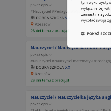
tym wykorzystywa
pokaż opis
wyłącznie tej wi
Nauczyciel
Pedagog
Wychowawca
Eduka
zamiast na zgodz
DOBRA SZKOŁA
5,0
wycofać swoją z
Rzeszów
28 dni temu z
pracuj.pl
POKAŻ SZCZ
Nauczyciel / Nauczycielka matematy
pokaż opis
Nauczyciel
Nauczyciel matematyki
Pedago
DOBRA SZKOŁA
5,0
Rzeszów
28 dni temu z
pracuj.pl
Nauczyciel / Nauczycielka języka ang
pokaż opis
Lektor Języka Angielskiego
Nauczyciel
Ped