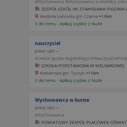
Wychowawca
Wychowawca w świetlicy szko
ZESPÓŁ SZKÓŁ IM. STANISŁAWA PIGONIA W
Medynia Łańcucka gm. Czarna
+13km
3 dni temu -
Aplikuj szybko z Nuzle
nauczyciel
pokaż opis
Lektor Języka Angielskiego
Nauczyciel
Ped
SZKOŁA PODSTAWOWA W KIELNAROWEJ
Kielnarowa gm. Tyczyn
+11km
3 dni temu -
Aplikuj szybko z Nuzle
Wychowawca w bursie
pokaż opis
Wychowawca
POWIATOWY ZESPÓŁ PLACÓWEK OŚWIATO