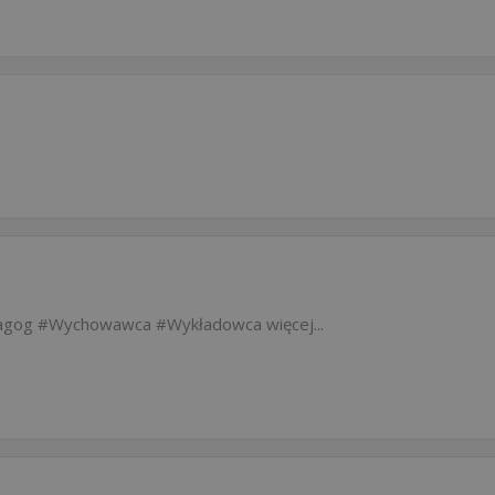
agog
Wychowawca
Wykładowca
więcej...