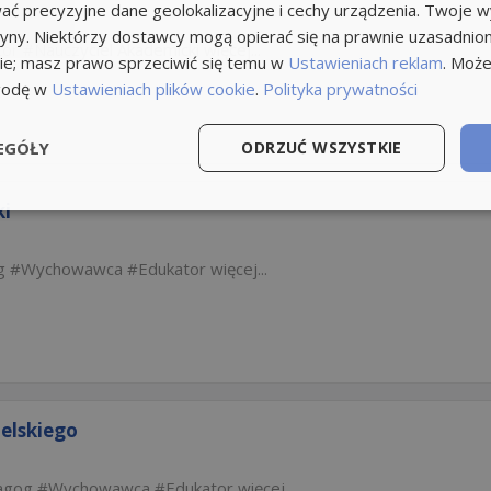
ć precyzyjne dane geolokalizacyjne i cechy urządzenia. Twoje 
tryny. Niektórzy dostawcy mogą opierać się na prawnie uzasadnio
tor
Nauczyciel Akademicki
więcej...
ie; masz prawo sprzeciwić się temu w
Ustawieniach reklam
. Może
godę w
Ustawieniach plików cookie
.
Polityka prywatności
EGÓŁY
ODRZUĆ WSZYSTKIE
ki
g
Wychowawca
Edukator
więcej...
ielskiego
agog
Wychowawca
Edukator
więcej...