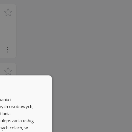
ania i
anych osobowych,
tlania
 ulepszania usług.
ych celach, w