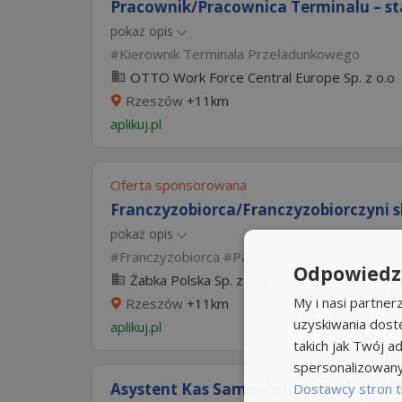
Pracownik/Pracownica Terminalu – sta
pokaż opis
Kierownik Terminala Przeładunkowego
OTTO Work Force Central Europe Sp. z o.o
Rzeszów
+11km
aplikuj.pl
Oferta sponsorowana
Franczyzobiorca/Franczyzobiorczyni 
pokaż opis
Franczyzobiorca
Partner biznesowy
Odpowiedzi
Żabka Polska Sp. z o. o
My i nasi partne
Rzeszów
+11km
uzyskiwania dost
aplikuj.pl
takich jak Twój ad
spersonalizowanyc
Asystent Kas Samoobsługowych (K,M,
Dostawcy stron t