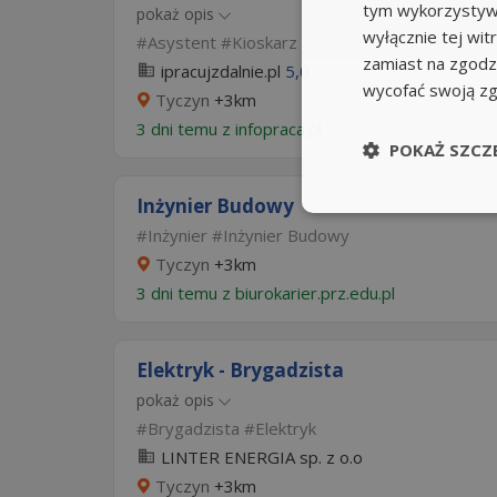
tym wykorzystywa
pokaż opis
wyłącznie tej wi
Asystent
Kioskarz
zamiast na zgodz
ipracujzdalnie.pl
5,0
wycofać swoją z
Tyczyn
+3km
3 dni temu z
infopraca.pl
POKAŻ SZCZ
Inżynier Budowy
Inżynier
Inżynier Budowy
Tyczyn
+3km
3 dni temu z
biurokarier.prz.edu.pl
Elektryk - Brygadzista
pokaż opis
Brygadzista
Elektryk
LINTER ENERGIA sp. z o.o
Tyczyn
+3km