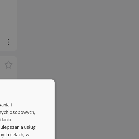
ania i
anych osobowych,
tlania
 ulepszania usług.
ych celach, w