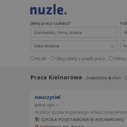
Jakiej pracy szukasz?
Kat
W
Data dodania
R
PILNE
Ukryj oferty z urzędu pracy
Oferty
Praca Kielnarowa
-
Znaleźliśmy
6
ofert
nauczyciel
pokaż opis
Lektor Języka Angielskiego
Nauczyciel
Ped
SZKOŁA PODSTAWOWA W KIELNAROWEJ
Kielnarowa gm. Tyczyn