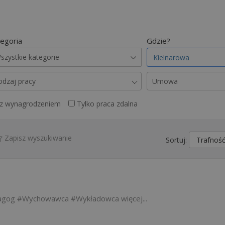
egoria
Gdzie?
szystkie kategorie
odzaj pracy
Umowa
 z wynagrodzeniem
Tylko praca zdalna
Zapisz wyszukiwanie
Sortuj:
agog
Wychowawca
Wykładowca
więcej...