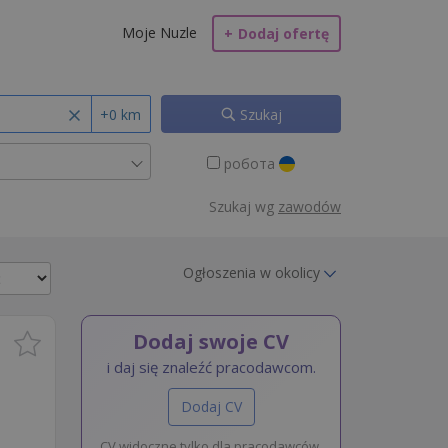
Moje Nuzle
+
Dodaj ofertę
+0 km
Szukaj
робота
Szukaj wg
zawodów
Ogłoszenia w okolicy
Dodaj swoje CV
i daj się znaleźć pracodawcom.
Dodaj CV
CV widoczne tylko dla pracodawców.