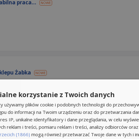
bilna praca...
NOWE
sklepu Żabka
NOWE
alne korzystanie z Twoich danych
rzy używamy plików cookie i podobnych technologii do przechowyw
ępu do informacji na Twoim urządzeniu oraz do przetwarzania d
res IP, unikalne identyfikatory i dane przeglądania, w celu wyświe
h reklam i treści, pomiaru reklam i treści, analizy odbiorców oraz
X) Tyczyn
rzecich (1866)
mogą również przetwarzać Twoje dane w tych i inn