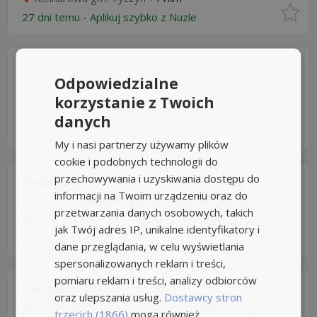
27 dni temu -
Aplikuj szybko z Nuzle
Odpowiedzialne
korzystanie z Twoich
danych
My i nasi partnerzy używamy plików
cookie i podobnych technologii do
przechowywania i uzyskiwania dostępu do
Pedagog
informacji na Twoim urządzeniu oraz do
ZESPÓŁ SZKÓŁ W BUDACH GŁOGOWSKICH
5,0
przetwarzania danych osobowych, takich
Budy Głogowskie gm. Głogów Małopolski
+14km
jak Twój adres IP, unikalne identyfikatory i
Aplikuj szybko z Nuzle
dane przeglądania, w celu wyświetlania
spersonalizowanych reklam i treści,
pomiaru reklam i treści, analizy odbiorców
Pedagog
oraz ulepszania usług.
Dostawcy stron
NIEPUBLICZNE PRZEDSZKOLE PARAFIALNE
trzecich (1866)
mogą również