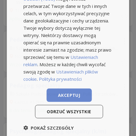
WOJTUSIOWE...
przetwarzać Twoje dane w tych i innych
Trzebownisko
+9km
celach, w tym wykorzystywać precyzyjne
Aplikuj szybko z Nuzle
dane geolokalizacyjne i cechy urządzenia.
Twoje wybory dotyczą wyłącznie tej
witryny. Niektórzy dostawcy mogą
Pedagog
opierać się na prawnie uzasadnionym
Szkoła podstawowa w nockowej im. bohaterów...
interesie zamiast na zgodzie; masz prawo
Nockowa gm. Iwierzyce
+15km
sprzeciwić się temu w
Ustawieniach
reklam
. Możesz w każdej chwili wycofać
Wczoraj
-
Aplikuj szybko z Nuzle
swoją zgodę w
Ustawieniach plików
cookie
.
Polityka prywatności
Pedagog specjalny
Szkoła Podstawowa nr 3 im. 10 Pułku Strzelców...
AKCEPTUJ
Łańcut
+17km
8 dni temu -
Aplikuj szybko z Nuzle
ODRZUĆ WSZYSTKIE
POKAŻ SZCZEGÓŁY
Psycholog/pedagog specjalny (k/m)