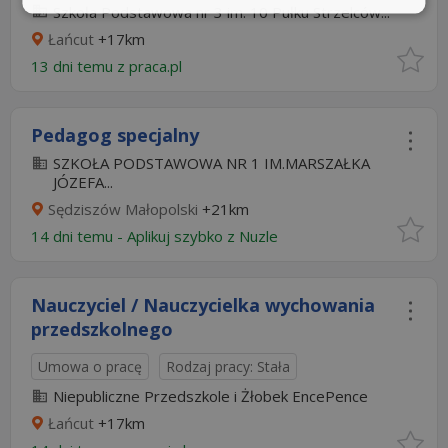
Szkoła Podstawowa nr 3 im. 10 Pułku Strzelców...
Łańcut
+17km
13 dni temu z
praca.pl
Pedagog specjalny
SZKOŁA PODSTAWOWA NR 1 IM.MARSZAŁKA
JÓZEFA...
Sędziszów Małopolski
+21km
14 dni temu -
Aplikuj szybko z Nuzle
Nauczyciel / Nauczycielka wychowania
przedszkolnego
Umowa o pracę
Rodzaj pracy: Stała
Niepubliczne Przedszkole i Żłobek EncePence
Łańcut
+17km