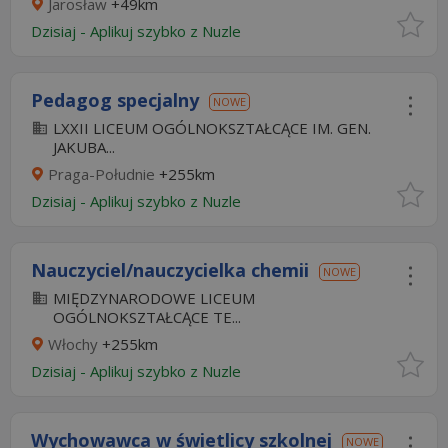
Jarosław
+49km
Dzisiaj
-
Aplikuj szybko z Nuzle
Pedagog specjalny
NOWE
LXXII LICEUM OGÓLNOKSZTAŁCĄCE IM. GEN.
JAKUBA...
Praga-Południe
+255km
Dzisiaj
-
Aplikuj szybko z Nuzle
Nauczyciel/nauczycielka chemii
NOWE
MIĘDZYNARODOWE LICEUM
OGÓLNOKSZTAŁCĄCE TE...
Włochy
+255km
Dzisiaj
-
Aplikuj szybko z Nuzle
Wychowawca w świetlicy szkolnej
NOWE