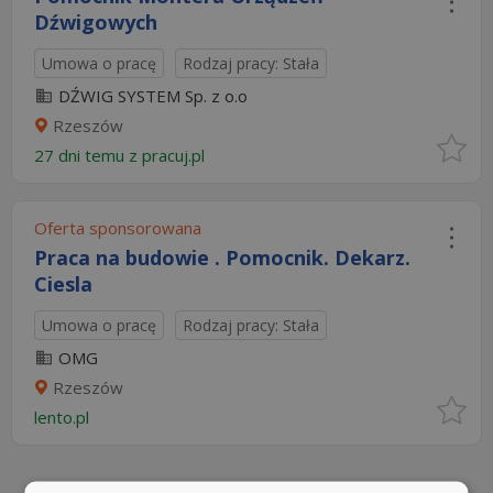
Dźwigowych
Umowa o pracę
Rodzaj pracy: Stała
DŹWIG SYSTEM Sp. z o.o
Rzeszów
27 dni temu z
pracuj.pl
Oferta sponsorowana
Praca na budowie . Pomocnik. Dekarz.
Ciesla
Umowa o pracę
Rodzaj pracy: Stała
OMG
Rzeszów
lento.pl