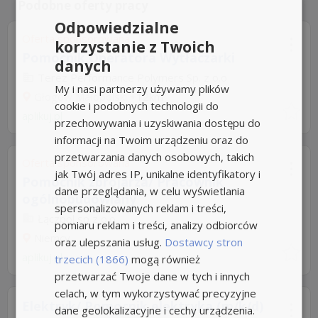
Podobne oferty pracy
Odpowiedzialne
Oferta sponsorowana
korzystanie z Twoich
Pomocnik Operatora Wytłaczarki
danych
Terez Performance Polymers Sp. z o.o
My i nasi partnerzy używamy plików
Głogów Małopolski
+12km
cookie i podobnych technologii do
aplikuj.pl
przechowywania i uzyskiwania dostępu do
informacji na Twoim urządzeniu oraz do
przetwarzania danych osobowych, takich
Oferta sponsorowana
jak Twój adres IP, unikalne identyfikatory i
Pomocnik zbrojarza/ Pracownik
dane przeglądania, w celu wyświetlania
ogólnobudowlany
spersonalizowanych reklam i treści,
Łączpol sp z o.o
pomiaru reklam i treści, analizy odbiorców
Niemcy
oraz ulepszania usług.
Dostawcy stron
aplikuj.pl
trzecich (1866)
mogą również
przetwarzać Twoje dane w tych i innych
celach, w tym wykorzystywać precyzyjne
Elektryk/ Pomocnik elektryka (m/k/d)
dane geolokalizacyjne i cechy urządzenia.