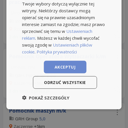
praca Niemcy
Twoje wybory dotyczą wyłącznie tej
witryny. Niektórzy dostawcy mogą
Umowa o pracę
Rodzaj pracy: Stała
opierać się na prawnie uzasadnionym
WROSYSTEM
5,0
interesie zamiast na zgodzie; masz prawo
Rzeszów
sprzeciwić się temu w
Ustawieniach
2 dni temu -
Aplikuj szybko z Nuzle
reklam
. Możesz w każdej chwili wycofać
swoją zgodę w
Ustawieniach plików
cookie
.
Polityka prywatności
Pomocnik Operatora Wytłaczarki k/m
AKCEPTUJ
Umowa: Inna
GRH Polska Sp. z o.o
ODRZUĆ WSZYSTKIE
Zaczernie
+5km
3 dni temu z
praca.pl
POKAŻ SZCZEGÓŁY
Pomocnik maszyn m/k
GRH Group
5,0
Zaczernie
+5km