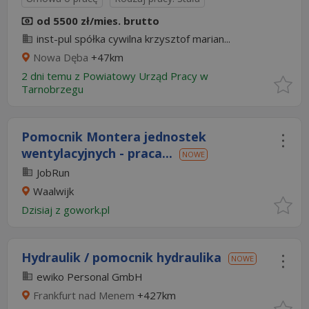
od 5500 zł/mies. brutto
inst-pul spółka cywilna krzysztof marian...
Nowa Dęba
+47km
2 dni temu z
Powiatowy Urząd Pracy w
Tarnobrzegu
Pomocnik Montera jednostek
wentylacyjnych - praca...
NOWE
JobRun
Waalwijk
Dzisiaj
z
gowork.pl
Hydraulik / pomocnik hydraulika
NOWE
ewiko Personal GmbH
Frankfurt nad Menem
+427km