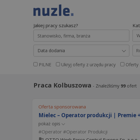
Jakiej pracy szukasz?
Kat
W
Data dodania
R
PILNE
Ukryj oferty z urzędu pracy
Oferty
Praca Kolbuszowa
-
Znaleźliśmy
99
ofert
Oferta sponsorowana
Mielec – Operator produkcji | Premie +
pokaż opis
Operator
Operator Produkcji
OTTO Work Force Central Europe Sp. z o.o