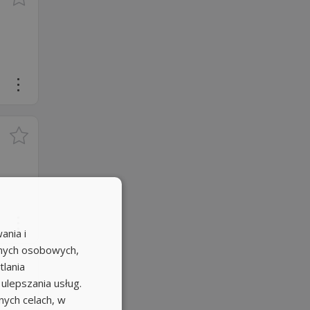
ania i
anych osobowych,
tlania
 ulepszania usług.
ych celach, w