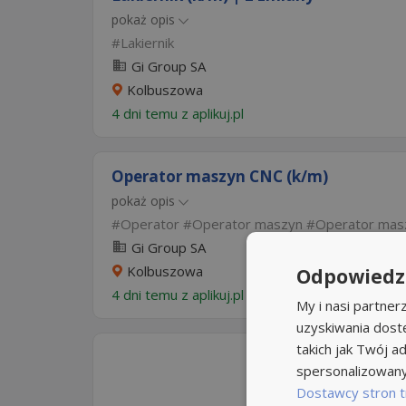
pokaż opis
Lakiernik
Gi Group SA
Kolbuszowa
4 dni temu z
aplikuj.pl
Operator maszyn CNC (k/m)
pokaż opis
Operator
Operator maszyn
Operator mas
Gi Group SA
Kolbuszowa
Odpowiedzi
4 dni temu z
aplikuj.pl
My i nasi partne
uzyskiwania dost
takich jak Twój ad
spersonalizowanyc
Dostawcy stron t