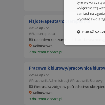
tym wykorzystywa
wyłącznie tej wi
zamiast na zgodz
wycofać swoją z
Fizjoterapeuta/fizoterapeutka
pokaż opis
POKAŻ SZCZ
Fizjoterapeuta
Nad nilem centrum rehabilitacji lucyna macią
Kolbuszowa
7 dni temu z
praca.pl
Pracownik biurowy/pracownica biuro
pokaż opis
Pracownik Administracji
Pracownik Biurowy
Pietruszka zbigniew pośrednictwo ubezpiec
Kolbuszowa
9 dni temu z
praca.pl