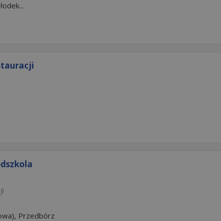
odek...
tauracji
edszkola
ji
owa), Przedbórz