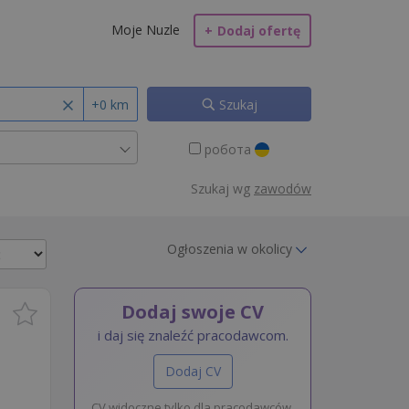
Moje Nuzle
+
Dodaj ofertę
+0 km
Szukaj
робота
Szukaj wg
zawodów
Ogłoszenia w okolicy
Dodaj swoje CV
i daj się znaleźć pracodawcom.
Dodaj CV
CV widoczne tylko dla pracodawców.