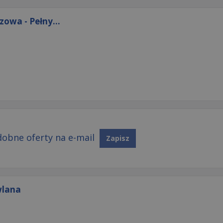
owa - Pełny...
obne oferty na e-mail
Zapisz
wlana