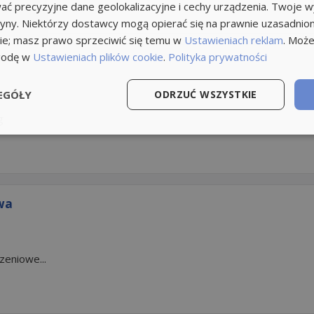
ć precyzyjne dane geolokalizacyjne i cechy urządzenia. Twoje 
tryny. Niektórzy dostawcy mogą opierać się na prawnie uzasadnio
ie; masz prawo sprzeciwić się temu w
Ustawieniach reklam
. Może
godę w
Ustawieniach plików cookie
.
Polityka prywatności
EGÓŁY
ODRZUĆ WSZYSTKIE
g
wa
zeniowe...