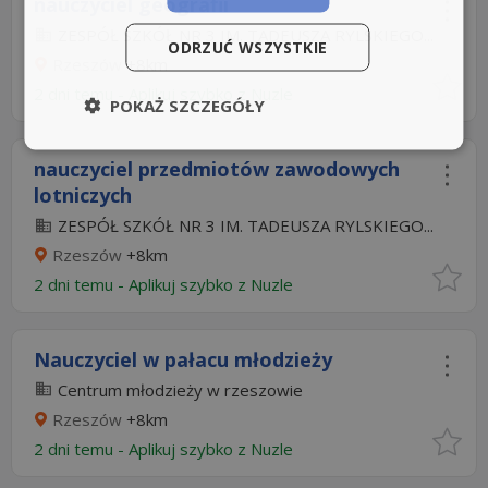
nauczyciel geografii
ZESPÓŁ SZKÓŁ NR 3 IM. TADEUSZA RYLSKIEGO...
ODRZUĆ WSZYSTKIE
Rzeszów
+8km
2 dni temu -
Aplikuj szybko z Nuzle
POKAŻ SZCZEGÓŁY
nauczyciel przedmiotów zawodowych
lotniczych
ZESPÓŁ SZKÓŁ NR 3 IM. TADEUSZA RYLSKIEGO...
Rzeszów
+8km
2 dni temu -
Aplikuj szybko z Nuzle
Nauczyciel w pałacu młodzieży
Centrum młodzieży w rzeszowie
Rzeszów
+8km
2 dni temu -
Aplikuj szybko z Nuzle