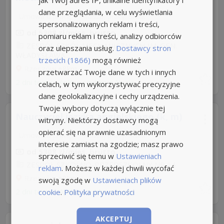
dane przeglądania, w celu wyświetlania
Umowa o pracę
Rodzaj pracy: Stała
spersonalizowanych reklam i treści,
od 5308 zł/mies. brutto
pomiaru reklam i treści, analizy odbiorców
ZESPÓŁ SZKÓŁ MECHANICZNYCH IM. GEN.
oraz ulepszania usług.
Dostawcy stron
WŁADYSŁAWA...
trzecich (1866)
mogą również
Rzeszów
+8km
przetwarzać Twoje dane w tych i innych
2 dni temu -
Aplikuj szybko z Nuzle
celach, w tym wykorzystywać precyzyjne
dane geolokalizacyjne i cechy urządzenia.
Twoje wybory dotyczą wyłącznie tej
Nauczyciel języka angielskiego (k, m)
witryny. Niektórzy dostawcy mogą
opierać się na prawnie uzasadnionym
Umowa o pracę
Rodzaj pracy: Stała
interesie zamiast na zgodzie; masz prawo
od 5308 zł/mies. brutto
sprzeciwić się temu w
Ustawieniach
ZESPÓŁ SZKOLNO-PRZEDSZKOLNY NR 14
reklam
. Możesz w każdej chwili wycofać
Rzeszów
+8km
swoją zgodę w
Ustawieniach plików
2 dni temu -
Aplikuj szybko z Nuzle
cookie
.
Polityka prywatności
AKCEPTUJ