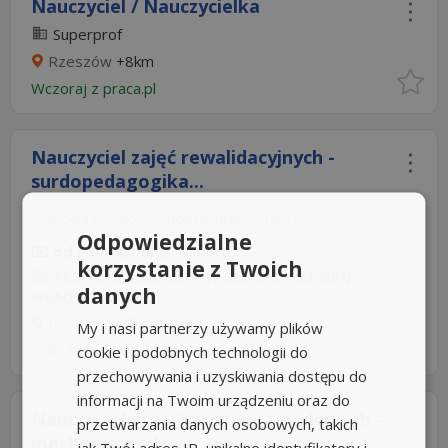
Nauczyciel / Nauczycielka
Superprof
Rzeszów
+8km
Wczoraj
z
praca.pl
Nauczyciel zajęć rewalidacyjnych -
surdopedagogika...
Umowa o pracę
Rodzaj pracy: Stała
Odpowiedzialne
od 5308 zł/mies. brutto
korzystanie z Twoich
ZESPÓŁ SZKÓŁ MECHANICZNYCH IM. GEN.
danych
WŁADYSŁAWA...
Rzeszów
+8km
My i nasi partnerzy używamy plików
2 dni temu -
Aplikuj szybko z Nuzle
cookie i podobnych technologii do
przechowywania i uzyskiwania dostępu do
informacji na Twoim urządzeniu oraz do
Nauczyciel przedmiotów zawodowych -
przetwarzania danych osobowych, takich
mechanicznych...
jak Twój adres IP, unikalne identyfikatory i