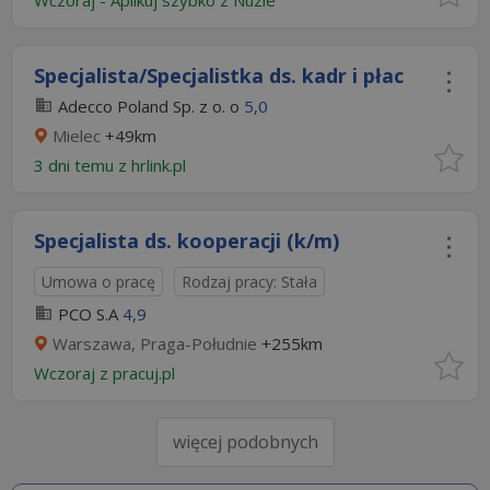
Wczoraj
-
Aplikuj szybko z Nuzle
Specjalista/Specjalistka ds. kadr i płac
Adecco Poland Sp. z o. o
5,0
Mielec
+49km
3 dni temu z
hrlink.pl
Specjalista ds. kooperacji (k/m)
Umowa o pracę
Rodzaj pracy: Stała
PCO S.A
4,9
Warszawa, Praga-Południe
+255km
Wczoraj
z
pracuj.pl
więcej podobnych