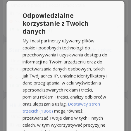
Umowa o pracę
Rodzaj pracy: Stała
Pratt Whitney Rzeszów S.A
Odpowiedzialne
Rzeszów
korzystanie z Twoich
15 dni temu z
pracuj.pl
danych
My i nasi partnerzy używamy plików
cookie i podobnych technologii do
Starszy/a Specjalista/tka ds. kadr i płac
przechowywania i uzyskiwania dostępu do
Umowa o pracę
Rodzaj pracy: Stała
informacji na Twoim urządzeniu oraz do
przetwarzania danych osobowych, takich
Polskie ePłatności Sp. z o.o
jak Twój adres IP, unikalne identyfikatory i
Rzeszów
dane przeglądania, w celu wyświetlania
18 dni temu z
pracuj.pl
spersonalizowanych reklam i treści,
pomiaru reklam i treści, analizy odbiorców
oraz ulepszania usług.
Dostawcy stron
HR & Payroll Specialist
trzecich (1866)
mogą również
Umowa o pracę
Rodzaj pracy: Stała
przetwarzać Twoje dane w tych i innych
celach, w tym wykorzystywać precyzyjne
Vistra Poland