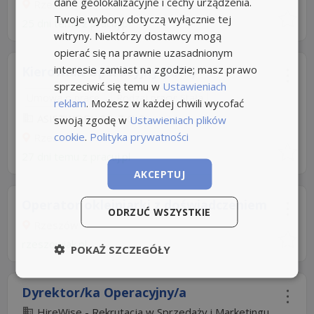
dane geolokalizacyjne i cechy urządzenia.
Rzeszów
Twoje wybory dotyczą wyłącznie tej
25 dni temu z
pracuj.pl
witryny. Niektórzy dostawcy mogą
opierać się na prawnie uzasadnionym
interesie zamiast na zgodzie; masz prawo
Kierownik Operacyjny (k/m)
sprzeciwić się temu w
Ustawieniach
Umowa o pracę
Rodzaj pracy: Stała
reklam
. Możesz w każdej chwili wycofać
ASISTWORK SP. Z O.O
swoją zgodę w
Ustawieniach plików
cookie
.
Polityka prywatności
Rzeszów
27 dni temu z
pracuj.pl
AKCEPTUJ
Operator okleiniarki z doświadczeniem
ODRZUĆ WSZYSTKIE
Rzeszów
rzeszowiak.pl
POKAŻ SZCZEGÓŁY
Dyrektor/ka Operacyjny/a
HireWise - Rekrutacja w Sprzedaży i Marketingu