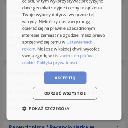
celach, w tym wykorzystywać precyzyjne
dane geolokalizacyjne i cechy urządzenia.
Recepcjonista medyczny /
Twoje wybory dotyczą wyłącznie tej
Recepcjonistka medyczna
witryny. Niektórzy dostawcy mogą
opierać się na prawnie uzasadnionym
Rodzaj pracy: Stała
interesie zamiast na zgodzie; masz prawo
MEDI ZDROWIE sp. z o.o
sprzeciwić się temu w
Ustawieniach
Kraków, Podgórze
reklam
. Możesz w każdej chwili wycofać
24 dni temu z
pracuj.pl
swoją zgodę w
Ustawieniach plików
cookie
.
Polityka prywatności
Recepcjonista / Recepcjonistka
AKCEPTUJ
Umowa o pracę
Rodzaj pracy: Stała
Hti spółka z ograniczoną odpowiedzialnością
ODRZUĆ WSZYSTKIE
Kraków, Stare Miasto
25 dni temu z
pracuj.pl
POKAŻ SZCZEGÓŁY
Recepcjonista / Recepcjonistka w