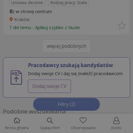
Umowa zlecenie
Rodzaj pracy: Stała
w stronę centrum
Kraków
7 dni temu -
Aplikuj szybko z Nuzle
więcej podobnych
Pracodawcy szukają kandydatów
Dodaj swoje CV i daj się znaleźć pracodawcom.
Dodaj swoje CV
Filtry
(2)
Podobne wyszukiwania
Recepcjonista pod Krakowem
(3)
Strona główna
Szukaj ofert
Obserwowane
Konto