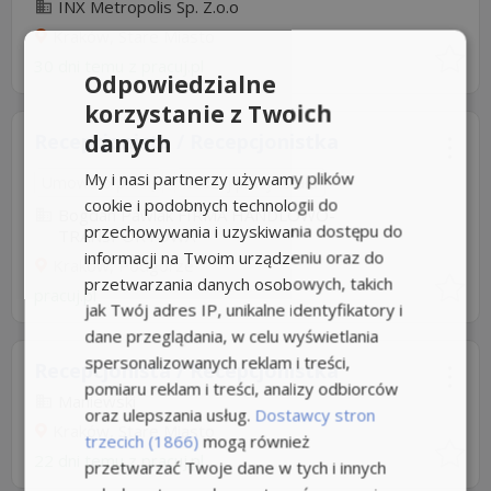
INX Metropolis Sp. Z.o.o
Kraków, Stare Miasto
30 dni temu z
pracuj.pl
Odpowiedzialne
korzystanie z Twoich
danych
Recepcjonista / Recepcjonistka
My i nasi partnerzy używamy plików
Umowa o pracę
Rodzaj pracy: Stała
cookie i podobnych technologii do
Bogdan Pawlak FIRMA HANDLOWO-
przechowywania i uzyskiwania dostępu do
TRANSPORTOWA
informacji na Twoim urządzeniu oraz do
Kraków, Podgórze
przetwarzania danych osobowych, takich
pracuj.pl
jak Twój adres IP, unikalne identyfikatory i
dane przeglądania, w celu wyświetlania
spersonalizowanych reklam i treści,
Recepcjonista / Recepcjonistka
pomiaru reklam i treści, analizy odbiorców
Maniewski
oraz ulepszania usług.
Dostawcy stron
Kraków, Stare Miasto
trzecich (1866)
mogą również
22 dni temu z
pracuj.pl
przetwarzać Twoje dane w tych i innych