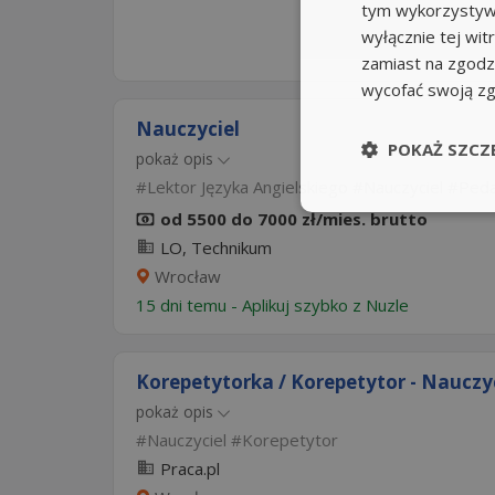
tym wykorzystywa
wyłącznie tej wi
zamiast na zgodz
wycofać swoją z
Nauczyciel
POKAŻ SZCZ
pokaż opis
Lektor Języka Angielskiego
Nauczyciel
Ped
od 5500 do 7000 zł/mies. brutto
LO, Technikum
Wrocław
15 dni temu -
Aplikuj szybko z Nuzle
Korepetytorka / Korepetytor - Nauczyc
pokaż opis
Nauczyciel
Korepetytor
Praca.pl