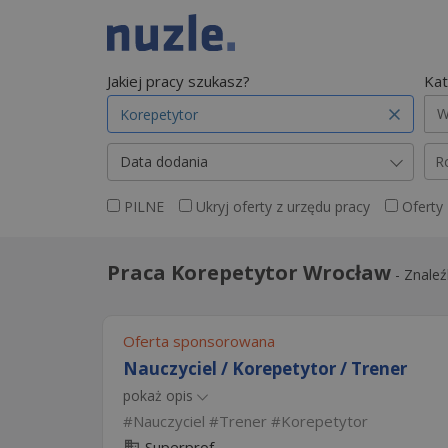
Jakiej pracy szukasz?
Kat
W
Data dodania
R
PILNE
Ukryj oferty z urzędu pracy
Oferty
Praca Korepetytor Wrocław
-
Znaleź
Oferta sponsorowana
Nauczyciel / Korepetytor / Trener
pokaż opis
Nauczyciel
Trener
Korepetytor
Superprof