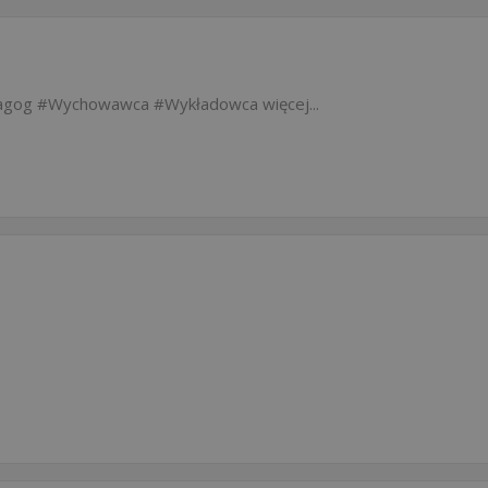
agog
Wychowawca
Wykładowca
więcej...