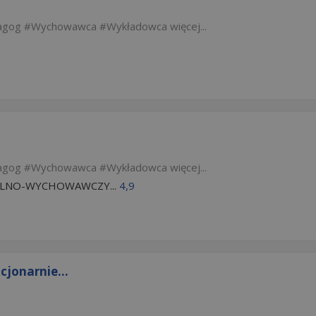
agog
Wychowawca
Wykładowca
więcej...
agog
Wychowawca
Wykładowca
więcej...
OLNO-WYCHOWAWCZY...
4,9
cjonarnie...