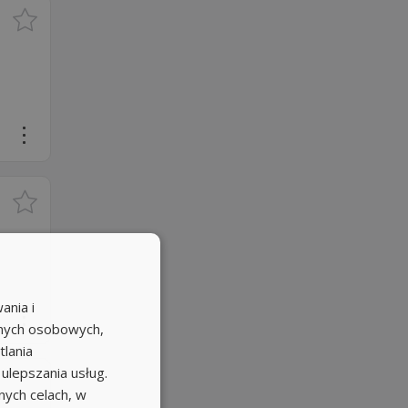
ania i
anych osobowych,
tlania
 ulepszania usług.
ych celach, w