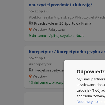
nauczyciel przedmiotu lub zajęć
pokaż opis
Lektor Języka Angielskiego
Nauczyciel
Ped
Przedszkole nr 26 Sportowa Kraina
Wrocław-Fabryczna
9 dni temu -
Aplikuj szybko z Nuzle
Korepetytor / Korepetytorka języka a
pokaż opis
Korepetytor
Twojekorepetycje
Odpowiedzi
Wrocław
My i nasi partne
10 dni temu z
praca.pl
uzyskiwania dost
takich jak Twój ad
spersonalizowanyc
Dostawcy stron t