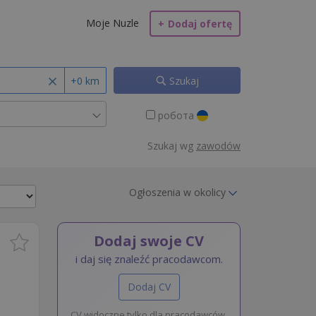
Moje Nuzle
+
Dodaj ofertę
+0 km
Szukaj
робота
Szukaj wg
zawodów
Ogłoszenia w okolicy
Dodaj swoje CV
i daj się znaleźć pracodawcom.
Dodaj CV
CV widoczne tylko dla pracodawców.