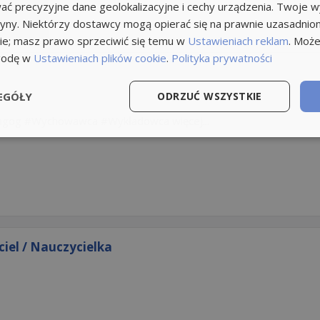
ć precyzyjne dane geolokalizacyjne i cechy urządzenia. Twoje 
tryny. Niektórzy dostawcy mogą opierać się na prawnie uzasadnio
ie; masz prawo sprzeciwić się temu w
Ustawieniach reklam
. Może
godę w
Ustawieniach plików cookie
.
Polityka prywatności
EGÓŁY
ODRZUĆ WSZYSTKIE
agog
Wychowawca
Wykładowca
więcej...
iel / Nauczycielka