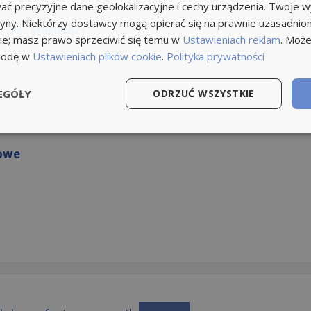
ć precyzyjne dane geolokalizacyjne i cechy urządzenia. Twoje 
tryny. Niektórzy dostawcy mogą opierać się na prawnie uzasadnio
 gm. Myślibórz...
ie; masz prawo sprzeciwić się temu w
Ustawieniach reklam
. Może
godę w
Ustawieniach plików cookie
.
Polityka prywatności
EGÓŁY
ODRZUĆ WSZYSTKIE
owe