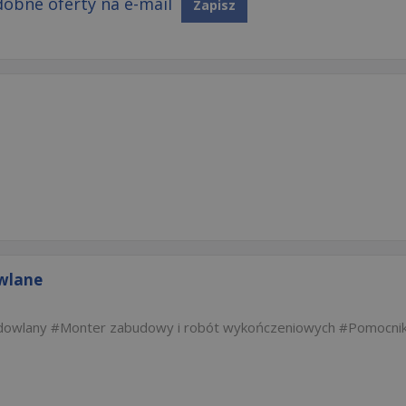
obne oferty na e-mail
Zapisz
wlane
dowlany
Monter zabudowy i robót wykończeniowych
Pomocni