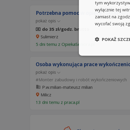
tym wykorzystywa
wyłącznie tej wi
Potrzebna pomoc w opiece - Sulimierz,
zamiast na zgodz
pokaż opis
wycofać swoją z
do 35 zł/godz. brutto
Sulimierz
POKAŻ SZCZ
5 dni temu z
OpiekaSeniora.pl
Osoba wykonująca prace wykończeni
pokaż opis
Monter zabudowy i robót wykończeniowych
P.w.milian-mateusz milian
Milicz
13 dni temu z
praca.pl