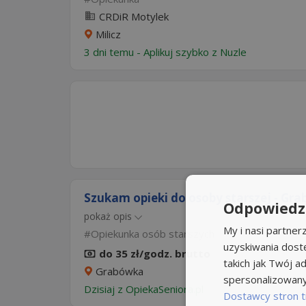
CRDiR Motylek
Milicz
3 dni temu -
Aplikuj szybko z Nuzle
Szukam opieki do osoby starszej - Gra
Odpowiedzi
pokaż opis
My i nasi partne
Opiekunka osób starszych
uzyskiwania dost
do 35 zł/godz. brutto
takich jak Twój ad
Grabówka
spersonalizowanyc
Dzisiaj
z
OpiekaSeniora.pl
Dostawcy stron t