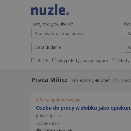
Jakiej pracy szukasz?
Kat
W
Data dodania
R
PILNE
Ukryj oferty z urzędu pracy
Oferty
Praca Milicz
-
Znaleźliśmy
46
ofert
Zapis
Oferta sponsorowana
Osoba do pracy w żłobku jako opiekun
pokaż opis
Opiekunka
CRDiR Motylek