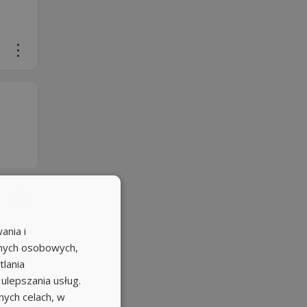
ania i
anych osobowych,
tlania
 ulepszania usług.
ych celach, w