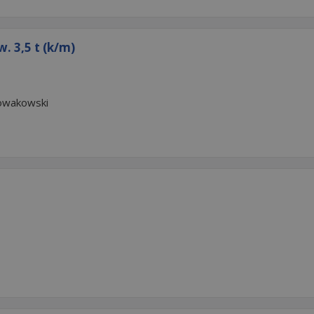
 3,5 t (k/m)
o
Nowakowski