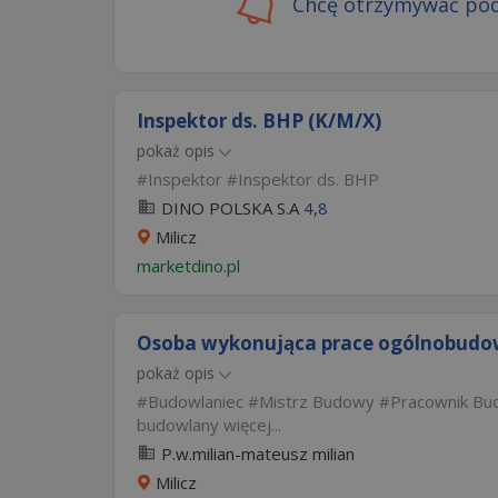
Chcę otrzymywać pod
Inspektor ds. BHP (K/M/X)
pokaż opis
Inspektor
Inspektor ds. BHP
DINO POLSKA S.A
4,8
Milicz
marketdino.pl
Osoba wykonująca prace ogólnobudo
pokaż opis
Budowlaniec
Mistrz Budowy
Pracownik Bu
budowlany
więcej...
P.w.milian-mateusz milian
Milicz