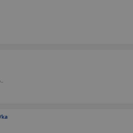
..
/ka