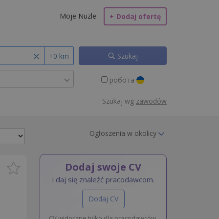
Moje Nuzle
+
Dodaj ofertę
+0 km
Szukaj
робота
Szukaj wg
zawodów
Ogłoszenia w okolicy
Dodaj swoje CV
i daj się znaleźć pracodawcom.
Dodaj CV
CV widoczne tylko dla pracodawców.