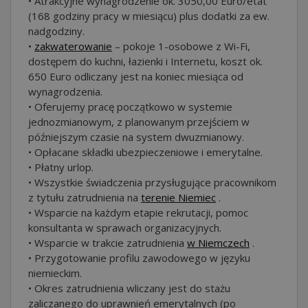
• Atrakcyjne wynagrodzenie ok. 3050,00 Euro/etat
(168 godziny pracy w miesiącu) plus dodatki za ew.
nadgodziny.
•
zakwaterowanie
– pokoje 1-osobowe z Wi-Fi,
dostępem do kuchni, łazienki i Internetu, koszt ok.
650 Euro odliczany jest na koniec miesiąca od
wynagrodzenia.
• Oferujemy pracę początkowo w systemie
jednozmianowym, z planowanym przejściem w
późniejszym czasie na system dwuzmianowy.
• Opłacane składki ubezpieczeniowe i emerytalne.
• Płatny urlop.
• Wszystkie świadczenia przysługujące pracownikom
z tytułu zatrudnienia na
terenie Niemiec
.
• Wsparcie na każdym etapie rekrutacji, pomoc
konsultanta w sprawach organizacyjnych.
• Wsparcie w trakcie zatrudnienia
w Niemczech
.
• Przygotowanie profilu zawodowego w języku
niemieckim.
• Okres zatrudnienia wliczany jest do stażu
zaliczanego do uprawnień emerytalnych (po