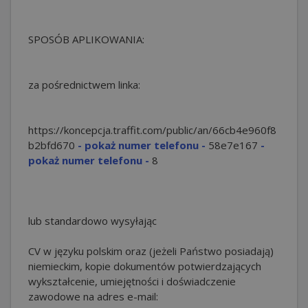
SPOSÓB APLIKOWANIA:
za pośrednictwem linka:
https://koncepcja.traffit.com/public/an/66cb4e960f8
b2bfd
670
- pokaż numer telefonu -
58e7e
167
-
pokaż numer telefonu -
8
lub standardowo wysyłając
CV w języku polskim oraz (jeżeli Państwo posiadają)
niemieckim, kopie dokumentów potwierdzających
wykształcenie, umiejętności i doświadczenie
zawodowe na adres e-mail: