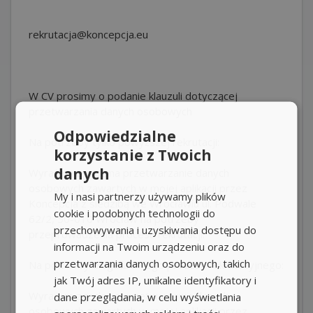
rekrutacja@koncepcja.eu
W CV prosimy o podanie klauzuli dotyczącej
przetwarzania danych osobowych
Odpowiedzialne
Na potrzeby tylko powyższej rekrutacji:
korzystanie z Twoich
danych
Wyrażam zgodę na przetwarzanie danych
osobowych zawartych w mojej aplikacji przez
My i nasi partnerzy używamy plików
Koncepcja z siedzibą we Wrocławiu ul. Podwale
cookie i podobnych technologii do
62/2, 50-010 Wrocław na potrzeby
przechowywania i uzyskiwania dostępu do
przeprowadzenia procesu rekrutacji.
informacji na Twoim urządzeniu oraz do
przetwarzania danych osobowych, takich
Na potrzeby długofalowego procesu rekrutacyjnego:
jak Twój adres IP, unikalne identyfikatory i
Wyrażam zgodę na przetwarzanie danych
dane przeglądania, w celu wyświetlania
osobowych zawartych w mojej aplikacji przez