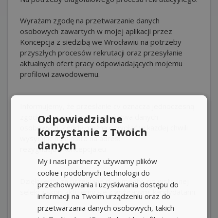
Wyrażam zgodę na przetwarzanie danych
osobowych zawartych w mojej aplikacji przez
Koncepcja z siedzibą we Wrocławiu na potrzeby
przyszłych procesów rekrutacji oraz przesyłanie
aktualnych ofert pracy odpowiadających mojemu
profilowi zawodowemu.
Informujemy, że przesłanie cv oznacza jednoczesną
zgodę na przetwarzanie Państwa danych
Odpowiedzialne
osobowych. Zgodę można odwołać w każdej chwili
korzystanie z Twoich
wysyłając nam maila na adres:
danych
rezygnacja@koncepcja.eu
My i nasi partnerzy używamy plików
cookie i podobnych technologii do
Dziękujemy za przesłane dokumenty, po wstępnej
przechowywania i uzyskiwania dostępu do
selekcji skontaktujemy się z wybranymi kandydatami.
informacji na Twoim urządzeniu oraz do
przetwarzania danych osobowych, takich