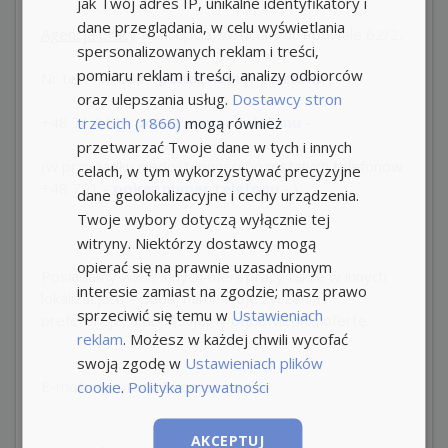
jak Twój adres IP, unikalne identyfikatory i
dane przeglądania, w celu wyświetlania
Agencja pracy
Koncepcja, Wrocław ul. Podwale 62/2,
spersonalizowanych reklam i treści,
pomiaru reklam i treści, analizy odbiorców
Nr tel.
+48 664
- pokaż numer telefonu -
oraz ulepszania usług.
Dostawcy stron
+48
71 343
- pokaż numer telefonu -
trzecich (1866)
mogą również
przetwarzać Twoje dane w tych i innych
(w przypadku niedostępności pozostałych telefonów
celach, w tym wykorzystywać precyzyjne
+48 791
- pokaż numer telefonu -
)
dane geolokalizacyjne i cechy urządzenia.
Twoje wybory dotyczą wyłącznie tej
witryny. Niektórzy dostawcy mogą
opierać się na prawnie uzasadnionym
Posiadamy wiele innych ofert pracy także w innych
interesie zamiast na zgodzie; masz prawo
lokalizacjach – podaj nam swoje życzenia i
sprzeciwić się temu w
Ustawieniach
preferencje, a dopasujemy odpowiednią ofertę.
reklam
. Możesz w każdej chwili wycofać
swoją zgodę w
Ustawieniach plików
E-mail: rekrutacja@koncepcja.eu
cookie
.
Polityka prywatności
AKCEPTUJ