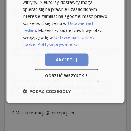
witryny. Niektórzy dostawcy mogą
opierać się na prawnie uzasadnionym
Nr tel.
+48 664
- pokaż numer telefonu -
interesie zamiast na zgodzie; masz prawo
sprzeciwić się temu w
Ustawieniach
+48
71 343
- pokaż numer telefonu -
reklam
. Możesz w każdej chwili wycofać
swoją zgodę w
Ustawieniach plików
cookie
.
Polityka prywatności
(w przypadku niedostępności pozostałych telefonów
+48 791
- pokaż numer telefonu -
)
AKCEPTUJ
ODRZUĆ WSZYSTKIE
Posiadamy wiele innych ofert pracy także w innych
lokalizacjach – podaj nam swoje życzenia i
POKAŻ SZCZEGÓŁY
preferencje a dopasujemy odpowiednią ofertę.
E.Mail: rekrutacja@koncepcja.eu