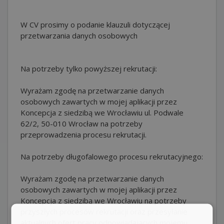
W CV prosimy o podanie klauzuli dotyczącej
przetwarzania danych osobowych
Na potrzeby tylko powyższej rekrutacji:
Wyrażam zgodę na przetwarzanie danych
osobowych zawartych w mojej aplikacji przez
Koncepcja z siedzibą we Wrocławiu ul. Podwale
62/2, 50-010 Wrocław na potrzeby
przeprowadzenia procesu rekrutacji.
Na potrzeby długofalowego procesu rekrutacyjnego:
Wyrażam zgodę na przetwarzanie danych
osobowych zawartych w mojej aplikacji przez
Koncepcja z siedzibą we Wrocławiu na potrzeby
przyszłych procesów rekrutacji oraz przesyłanie
aktualnych ofert pracy odpowiadających mojemu