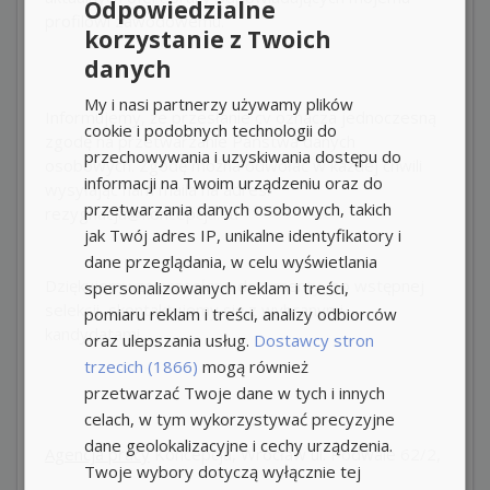
Odpowiedzialne
profilowi zawodowemu.
korzystanie z Twoich
danych
My i nasi partnerzy używamy plików
Informujemy, że przesłanie cv oznacza jednoczesną
cookie i podobnych technologii do
zgodę na przetwarzanie Państwa danych
przechowywania i uzyskiwania dostępu do
osobowych. Zgodę można odwołać w każdej chwili
informacji na Twoim urządzeniu oraz do
wysyłając nam maila na adres:
przetwarzania danych osobowych, takich
rezygnacja@koncepcja.eu
jak Twój adres IP, unikalne identyfikatory i
dane przeglądania, w celu wyświetlania
Dziękujemy za przesłane dokumenty, po wstępnej
spersonalizowanych reklam i treści,
selekcji, skontaktujemy się z wybranymi
pomiaru reklam i treści, analizy odbiorców
kandydatami.
oraz ulepszania usług.
Dostawcy stron
trzecich (1866)
mogą również
przetwarzać Twoje dane w tych i innych
celach, w tym wykorzystywać precyzyjne
dane geolokalizacyjne i cechy urządzenia.
Agencja pracy
Koncepcja, Wrocław ul. Podwale 62/2,
Twoje wybory dotyczą wyłącznie tej