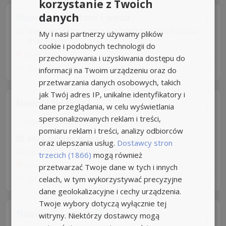
korzystanie z Twoich
danych
Nauczyciel historii i wosu
NIEPUBLICZNA SZKOŁA PODSTAWOWA KRAINA
My i nasi partnerzy używamy plików
UŚMIECHU...
cookie i podobnych technologii do
Rzeszów
przechowywania i uzyskiwania dostępu do
10 dni temu -
Aplikuj szybko z Nuzle
informacji na Twoim urządzeniu oraz do
przetwarzania danych osobowych, takich
jak Twój adres IP, unikalne identyfikatory i
Nauczyciel (k/m)
dane przeglądania, w celu wyświetlania
spersonalizowanych reklam i treści,
Umowa o pracę
Rodzaj pracy: Stała
pomiaru reklam i treści, analizy odbiorców
4423 zł/mies. brutto
oraz ulepszania usług.
Dostawcy stron
Zespół Szkół Technicznych
trzecich (1866)
mogą również
Rzeszów
przetwarzać Twoje dane w tych i innych
11 dni temu -
celach, w tym wykorzystywać precyzyjne
Aplikuj szybko z Nuzle
dane geolokalizacyjne i cechy urządzenia.
Twoje wybory dotyczą wyłącznie tej
Nauczyciel geografii (k/m)
witryny. Niektórzy dostawcy mogą