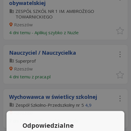
obywatelskiej
ZESPÓŁ SZKÓŁ NR 1 IM. AMBROŻEGO
TOWARNICKIEGO
Rzeszów
4 dni temu -
Aplikuj szybko z Nuzle
Nauczyciel / Nauczycielka
Superprof
Rzeszów
4 dni temu z
praca.pl
Wychowawca w świetlicy szkolnej
Zespół Szkolno-Przedszkolny nr 5
4,9
Rzeszów
7 dni temu -
Aplikuj szybko z Nuzle
Odpowiedzialne