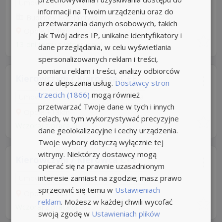
Umowa o pracę
Rodzaj pracy: Stała
informacji na Twoim urządzeniu oraz do
Budimex Kolejnictwo
przetwarzania danych osobowych, takich
Opole
+13km
jak Twój adres IP, unikalne identyfikatory i
13 dni temu z
infopraca.pl
dane przeglądania, w celu wyświetlania
spersonalizowanych reklam i treści,
pomiaru reklam i treści, analizy odbiorców
Kierowczyni / Kierowca C+E
oraz ulepszania usług.
Dostawcy stron
trzecich (1866)
mogą również
Umowa o pracę
Rodzaj pracy: Stała
przetwarzać Twoje dane w tych i innych
Opole
+13km
celach, w tym wykorzystywać precyzyjne
Wczoraj
z
praca.pl
dane geolokalizacyjne i cechy urządzenia.
Twoje wybory dotyczą wyłącznie tej
witryny. Niektórzy dostawcy mogą
Kierowczyni / Kierowca C+E
opierać się na prawnie uzasadnionym
interesie zamiast na zgodzie; masz prawo
Umowa o pracę
Rodzaj pracy: Stała
sprzeciwić się temu w
Ustawieniach
Opole
+13km
reklam
. Możesz w każdej chwili wycofać
Wczoraj
z
praca.pl
swoją zgodę w
Ustawieniach plików