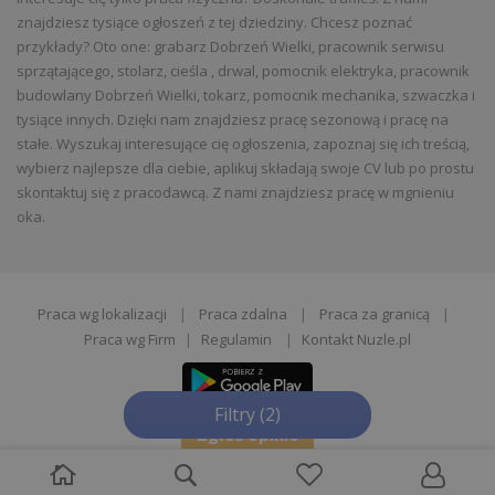
znajdziesz tysiące ogłoszeń z tej dziedziny. Chcesz poznać
przykłady? Oto one: grabarz Dobrzeń Wielki, pracownik serwisu
sprzątającego, stolarz, cieśla , drwal, pomocnik elektryka, pracownik
budowlany Dobrzeń Wielki, tokarz, pomocnik mechanika, szwaczka i
tysiące innych. Dzięki nam znajdziesz pracę sezonową i pracę na
stałe. Wyszukaj interesujące cię ogłoszenia, zapoznaj się ich treścią,
wybierz najlepsze dla ciebie, aplikuj składają swoje CV lub po prostu
skontaktuj się z pracodawcą. Z nami znajdziesz pracę w mgnieniu
oka.
Praca wg lokalizacji
|
Praca zdalna
|
Praca za granicą
|
Praca wg Firm
|
Regulamin
|
Kontakt Nuzle.pl
Filtry
(2)
Zgłoś opinie