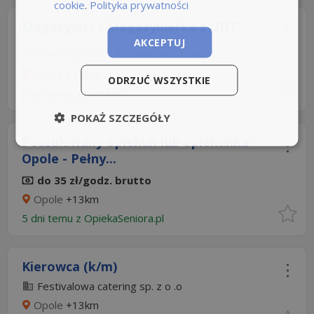
cookie
.
Polityka prywatności
Magazynier / Magazynierka z UDT
AKCEPTUJ
Umowa o pracę
Rodzaj pracy: Stała
Opole
+13km
ODRZUĆ WSZYSTKIE
3 dni temu z
praca.pl
POKAŻ SZCZEGÓŁY
Poszukiwany opiekun lub opiekunka -
Opole - Pełny...
do 35 zł/godz. brutto
Opole
+13km
5 dni temu z
OpiekaSeniora.pl
Kierowca (k/m)
Festivalowa catering sp. z o .o
Opole
+13km