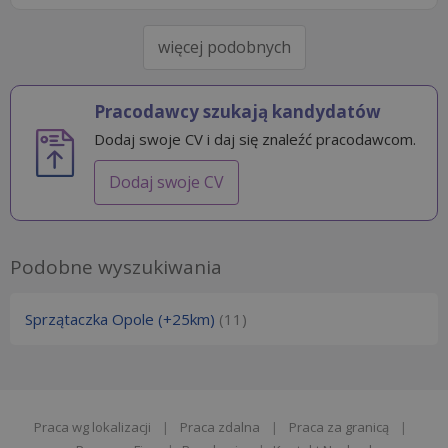
więcej podobnych
Pracodawcy szukają kandydatów
Dodaj swoje CV i daj się znaleźć pracodawcom.
Dodaj swoje CV
Podobne wyszukiwania
Sprzątaczka Opole (+25km)
(11)
Praca wg lokalizacji
|
Praca zdalna
|
Praca za granicą
|