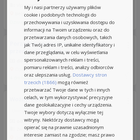
Vip Home Services
My i nasi partnerzy używamy plików
Belgia
cookie i podobnych technologii do
Dzisiaj
przechowywania i uzyskiwania dostępu do
z
pracuj.pl
informacji na Twoim urządzeniu oraz do
przetwarzania danych osobowych, takich
Porządne posprzątanie mieszkania
jak Twój adres IP, unikalne identyfikatory i
przed zamieszkaniem...
dane przeglądania, w celu wyświetlania
spersonalizowanych reklam i treści,
do 30 zł/godz. brutto
pomiaru reklam i treści, analizy odbiorców
Opole
oraz ulepszania usług.
Dostawcy stron
4 dni temu z
pomocedomowe.pl
trzecich (1866)
mogą również
przetwarzać Twoje dane w tych i innych
celach, w tym wykorzystywać precyzyjne
Woźny/woźna (m/k)
dane geolokalizacyjne i cechy urządzenia.
Umowa o pracę
Rodzaj pracy: Stała
Twoje wybory dotyczą wyłącznie tej
witryny. Niektórzy dostawcy mogą
od 4900 zł/mies. brutto
opierać się na prawnie uzasadnionym
Zespół Szkół Specjalnych w Opolu
interesie zamiast na zgodzie; masz prawo
Opole