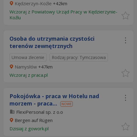
Kędzierzyn-Koźle
+42km
Wczoraj
z
Powiatowy Urząd Pracy w Kędzierzynie-
Koźlu
Osoba do utrzymania czystości
terenów zewnętrznych
Umowa zlecenie
Rodzaj pracy: Tymczasowa
Namysłów
+47km
Wczoraj
z
praca.pl
Pokojówka - praca w Hotelu nad
morzem - praca...
NOWE
FlexiPersonal sp. z o.o
Bergen auf Rügen
Dzisiaj
z
gowork.pl