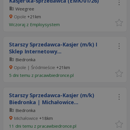
Kasjer\ka-sprzedawca (EMK/01/26)
Weegree
Opole
+21km
Wczoraj
z
Employsystem
Starszy Sprzedawca-Kasjer (m/k) I
Sklep Internetowy...
Biedronka
Opole | Śródmieście
+21km
5 dni temu z
pracawbiedronce.pl
Starszy Sprzedawca-Kasjer (m/k)
Biedronka | Michałowice...
Biedronka
Michałowice
+18km
11 dni temu z
pracawbiedronce.pl