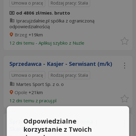
Umowa o pracę
Rodzaj pracy: Stała
od 4806 zł/mies. brutto
Ipracujzdalnie.pl spółka z ograniczoną
odpowiedzialnością
Brzeg
+19km
12 dni temu -
Aplikuj szybko z Nuzle
Sprzedawca - Kasjer - Serwisant (m/k)
Umowa o pracę
Rodzaj pracy: Stała
Martes Sport Sp. z o. o
Opole
+21km
12 dni temu z
pracuj.pl
Odpowiedzialne
Sprzedawca - Kasjer Biedronka |
korzystanie z Twoich
Skarbimierz