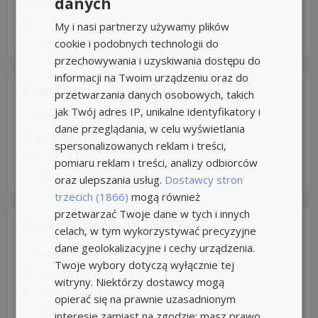
danych
Biedronka
Skarbimierz
+23km
My i nasi partnerzy używamy plików
16 dni temu z
pracawbiedronce.pl
cookie i podobnych technologii do
przechowywania i uzyskiwania dostępu do
informacji na Twoim urządzeniu oraz do
Kasjer Sprzedawca (K,M,X)
przetwarzania danych osobowych, takich
jak Twój adres IP, unikalne identyfikatory i
Umowa o pracę
Rodzaj pracy: Stała
dane przeglądania, w celu wyświetlania
ipracujzdalnie.pl
5,0
spersonalizowanych reklam i treści,
Brzeg
+19km
pomiaru reklam i treści, analizy odbiorców
17 dni temu z
infopraca.pl
oraz ulepszania usług.
Dostawcy stron
trzecich (1866)
mogą również
przetwarzać Twoje dane w tych i innych
Kasjer Sprzedawca (K,M,X)
celach, w tym wykorzystywać precyzyjne
dane geolokalizacyjne i cechy urządzenia.
Umowa o pracę
Rodzaj pracy: Stała
Twoje wybory dotyczą wyłącznie tej
ipracujzdalnie.pl
5,0
witryny. Niektórzy dostawcy mogą
Opole
+21km
opierać się na prawnie uzasadnionym
17 dni temu z
infopraca.pl
interesie zamiast na zgodzie; masz prawo