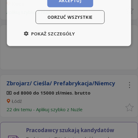
AKCEPTUJ
Kielce
Aplikuj szybko z Nuzle
ODRZUĆ WSZYSTKIE
POKAŻ SZCZEGÓŁY
Zbrojarz/ Cieśla/ Prefabrykacja/Niemcy
od 8000 do 15000 zł/mies. brutto
Łódź
22 dni temu -
Aplikuj szybko z Nuzle
Pracodawcy szukają kandydatów