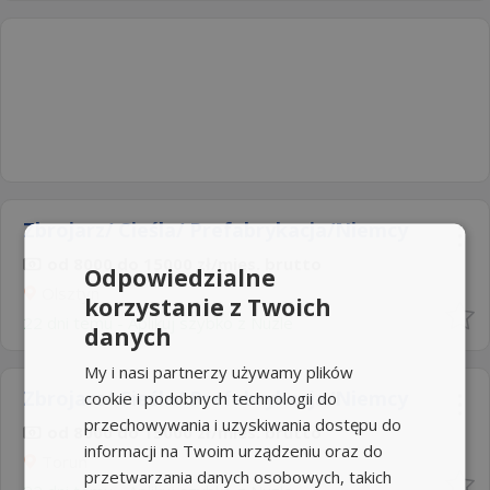
Zbrojarz/ Cieśla/ Prefabrykacja/Niemcy
od 8000 do 15000 zł/mies. brutto
Odpowiedzialne
Olsztyn
korzystanie z Twoich
22 dni temu -
Aplikuj szybko z Nuzle
danych
My i nasi partnerzy używamy plików
Zbrojarz/ Cieśla/ Prefabrykacja/Niemcy
cookie i podobnych technologii do
przechowywania i uzyskiwania dostępu do
od 8000 do 15000 zł/mies. brutto
informacji na Twoim urządzeniu oraz do
Toruń
przetwarzania danych osobowych, takich