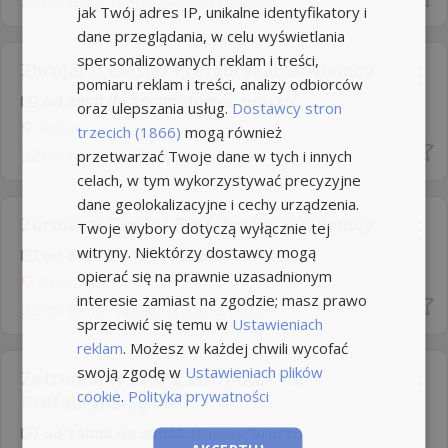
22 dni temu -
Aplikuj szybko z Nuzle
jak Twój adres IP, unikalne identyfikatory i
dane przeglądania, w celu wyświetlania
spersonalizowanych reklam i treści,
Zbrojarz/ Cieśla/ Prefabrykacja/Niemcy
pomiaru reklam i treści, analizy odbiorców
od 8000 do 15000 zł/mies. brutto
oraz ulepszania usług.
Dostawcy stron
Kalisz
trzecich (1866)
mogą również
22 dni temu -
Aplikuj szybko z Nuzle
przetwarzać Twoje dane w tych i innych
celach, w tym wykorzystywać precyzyjne
dane geolokalizacyjne i cechy urządzenia.
Zbrojarz/ Cieśla/ Prefabrykacja/Niemcy
Twoje wybory dotyczą wyłącznie tej
witryny. Niektórzy dostawcy mogą
od 8000 do 15000 zł/mies. brutto
opierać się na prawnie uzasadnionym
Grudziądz
interesie zamiast na zgodzie; masz prawo
22 dni temu -
Aplikuj szybko z Nuzle
sprzeciwić się temu w
Ustawieniach
reklam
. Możesz w każdej chwili wycofać
swoją zgodę w
Ustawieniach plików
Zatrudnimy EKIPĘ ZBOJARZY na
cookie
.
Polityka prywatności
Prefabrykację do...
od 10000 do 20000 zł/mies. brutto