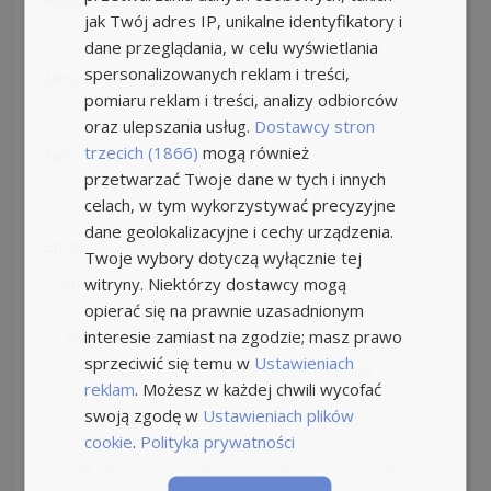
Plusy
jak Twój adres IP, unikalne identyfikatory i
dane przeglądania, w celu wyświetlania
spersonalizowanych reklam i treści,
Minusy
pomiaru reklam i treści, analizy odbiorców
oraz ulepszania usług.
Dostawcy stron
trzecich (1866)
mogą również
Nick
przetwarzać Twoje dane w tych i innych
celach, w tym wykorzystywać precyzyjne
dane geolokalizacyjne i cechy urządzenia.
Email
Twoje wybory dotyczą wyłącznie tej
witryny. Niektórzy dostawcy mogą
opierać się na prawnie uzasadnionym
Akceptuję
regulamin
interesie zamiast na zgodzie; masz prawo
sprzeciwić się temu w
Ustawieniach
Pamiętaj, aby Twoja opinia była zgodna z
reklam
. Możesz w każdej chwili wycofać
regulaminem i jak najbardziej merytoryczna -
swoją zgodę w
Ustawieniach plików
zależy nam na tym, by nasi użytkownicy mogli -
cookie
.
Polityka prywatności
także dzięki Twojemu wpisowi - dowiedzieć się
jak najwięcej o pracy w firmie WM-Tech Sp.