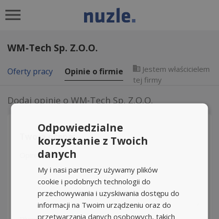
WM-Tech Sp. Z.O.O.
Jestem właścicielem
Oferty pracy
Opinie o firmie
tej firmy
Dodaj opinię o
WM-Tech Sp. Z.O.O.
Odpowiedzialne
Twoja ocena:
korzystanie z Twoich
danych
Opinia o firmie
My i nasi partnerzy używamy plików
cookie i podobnych technologii do
przechowywania i uzyskiwania dostępu do
informacji na Twoim urządzeniu oraz do
przetwarzania danych osobowych, takich