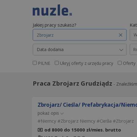
Jakiej pracy szukasz?
Kat
W
Data dodania
R
PILNE
Ukryj oferty z urzędu pracy
Oferty
Praca Zbrojarz Grudziądz
-
Znaleźliś
Zbrojarz/ Cieśla/ Prefabrykacja/Niem
pokaż opis
Niemcy
Zbrojarz Niemcy
Cieśla
Zbrojarz
od 8000 do 15000 zł/mies. brutto