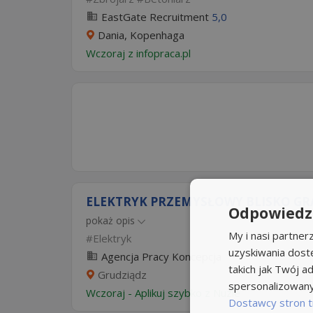
EastGate Recruitment
5,0
Dania, Kopenhaga
Wczoraj
z
infopraca.pl
ELEKTRYK PRZEMYSŁOWY BLISKO GRA
Odpowiedzi
pokaż opis
My i nasi partne
Elektryk
uzyskiwania dost
Agencja Pracy Koncepcja
takich jak Twój ad
Grudziądz
spersonalizowanyc
Wczoraj
-
Aplikuj szybko z Nuzle
Dostawcy stron t