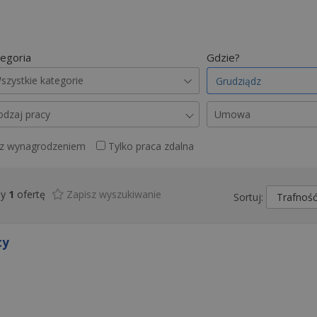
egoria
Gdzie?
szystkie kategorie
odzaj pracy
Umowa
 z wynagrodzeniem
Tylko praca zdalna
my
1
ofertę
Zapisz wyszukiwanie
Sortuj:
cy