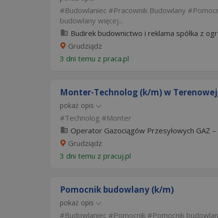
Budowlaniec
Pracownik Budowlany
Pomocn
budowlany
więcej...
Budirek budownictwo i reklama spółka z ogra
Grudziądz
3 dni temu z
praca.pl
Monter-Technolog (k/m) w Terenowej 
pokaż opis
Technolog
Monter
Operator Gazociągów Przesyłowych GAZ – 
Grudziądz
3 dni temu z
pracuj.pl
Pomocnik budowlany (k/m)
pokaż opis
Budowlaniec
Pomocnik
Pomocnik budowla