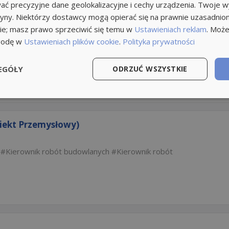
ć precyzyjne dane geolokalizacyjne i cechy urządzenia. Twoje 
tryny. Niektórzy dostawcy mogą opierać się na prawnie uzasadnio
ie; masz prawo sprzeciwić się temu w
Ustawieniach reklam
. Może
godę w
Ustawieniach plików cookie
.
Polityka prywatności
EGÓŁY
ODRZUĆ WSZYSTKIE
iekt Przemysłowy)
Kierownik robót budowlanych
Kierownik robót