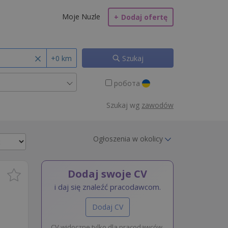
Moje Nuzle
+
Dodaj ofertę
+0 km
Szukaj
робота
Szukaj wg
zawodów
Ogłoszenia w okolicy
Dodaj swoje CV
i daj się znaleźć pracodawcom.
Dodaj CV
CV widoczne tylko dla pracodawców.