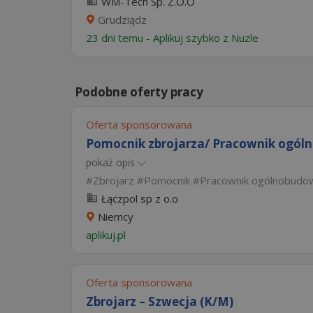
WM-Tech Sp. Z.O.O
Grudziądz
23 dni temu -
Aplikuj szybko z Nuzle
Podobne oferty pracy
Oferta sponsorowana
Pomocnik zbrojarza/ Pracownik ogól
pokaż opis
Zbrojarz
Pomocnik
Pracownik ogólnobudo
Łączpol sp z o.o
Niemcy
aplikuj.pl
Oferta sponsorowana
Zbrojarz – Szwecja (K/M)