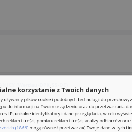
NICY (Werdau-DPK-SS-DE)
alne korzystanie z Twoich danych
rzy używamy plików cookie i podobnych technologii do przechowyw
ępu do informacji na Twoim urządzeniu oraz do przetwarzania d
res IP, unikalne identyfikatory i dane przeglądania, w celu wyświe
h reklam i treści, pomiaru reklam i treści, analizy odbiorców oraz
rzecich (1866)
mogą również przetwarzać Twoje dane w tych i inn