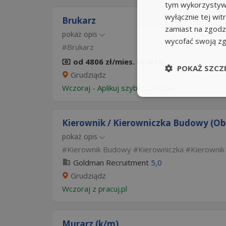
tym wykorzystywa
wyłącznie tej wi
Brukarz
zamiast na zgodz
pokaż opis
wycofać swoją z
Brukarz
od 4806 zł/mies. brutto
POKAŻ SZCZ
Grudziądz
Wczoraj
-
Aplikuj szybko z Nuzle
Kierownik / Kierowniczka Budowy (Ob
pokaż opis
Kierownik Budowy
Kierowniczka
Kierownik
Goldman Recruitment
5,0
Grudziądz
Wczoraj
z
pracuj.pl
Murarz (k/m)