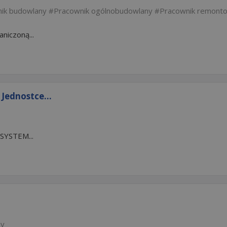
ik budowlany
Pracownik ogólnobudowlany
Pracownik remont
niczoną...
Jednostce...
SYSTEM...
ny