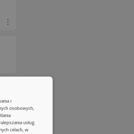
ania i
anych osobowych,
tlania
 ulepszania usług.
ych celach, w