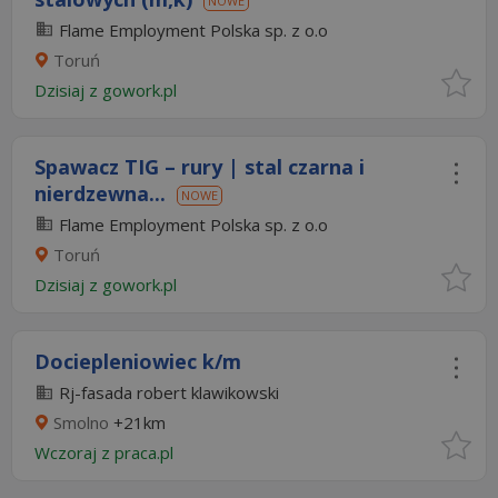
NOWE
Flame Employment Polska sp. z o.o
Toruń
Dzisiaj
z
gowork.pl
Spawacz TIG – rury | stal czarna i
nierdzewna...
NOWE
Flame Employment Polska sp. z o.o
Toruń
Dzisiaj
z
gowork.pl
Dociepleniowiec k/m
Rj-fasada robert klawikowski
Smolno
+21km
Wczoraj
z
praca.pl