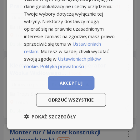
Pracownik ogólnobudowlany K/M
dane geolokalizacyjne i cechy urządzenia.
NOWE
Twoje wybory dotyczą wyłącznie tej
Umowa o pracę
Rodzaj pracy: Stała
witryny. Niektórzy dostawcy mogą
Hosta Group sp. z o.o
opierać się na prawnie uzasadnionym
Toruń
interesie zamiast na zgodzie; masz prawo
sprzeciwić się temu w
Ustawieniach
Dzisiaj
z
pracuj.pl
reklam
. Możesz w każdej chwili wycofać
swoją zgodę w
Ustawieniach plików
Kierowca - Magazynier – Operator
cookie
.
Polityka prywatności
Wózka Widłowego...
NOWE
AKCEPTUJ
Umowa o pracę
Rodzaj pracy: Stała
Trops S.A
ODRZUĆ WSZYSTKIE
Toruń
Dzisiaj
z
pracuj.pl
POKAŻ SZCZEGÓŁY
Monter rur / Monter konstrukcji
stalowych (m,k)