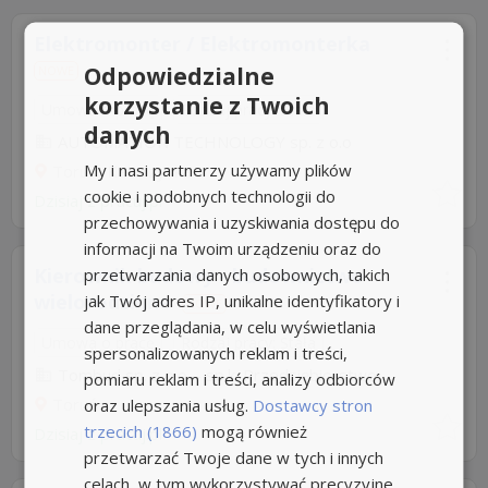
Elektromonter / Elektromonterka
Odpowiedzialne
NOWE
korzystanie z Twoich
Umowa o pracę
Rodzaj pracy: Stała
danych
AUTOMATION TECHNOLOGY sp. z o.o
My i nasi partnerzy używamy plików
Toruń, Katarzynka
cookie i podobnych technologii do
Dzisiaj
z
pracuj.pl
przechowywania i uzyskiwania dostępu do
informacji na Twoim urządzeniu oraz do
Kierownik budowy - budownictwo
przetwarzania danych osobowych, takich
wielorodzinne
jak Twój adres IP, unikalne identyfikatory i
NOWE
dane przeglądania, w celu wyświetlania
Umowa o pracę
Rodzaj pracy: Stała
spersonalizowanych reklam i treści,
Tombud sp. z o.o. - sp.k. Przedsiębiorstwo...
pomiaru reklam i treści, analizy odbiorców
Toruń
oraz ulepszania usług.
Dostawcy stron
trzecich (1866)
mogą również
Dzisiaj
z
pracuj.pl
przetwarzać Twoje dane w tych i innych
celach, w tym wykorzystywać precyzyjne