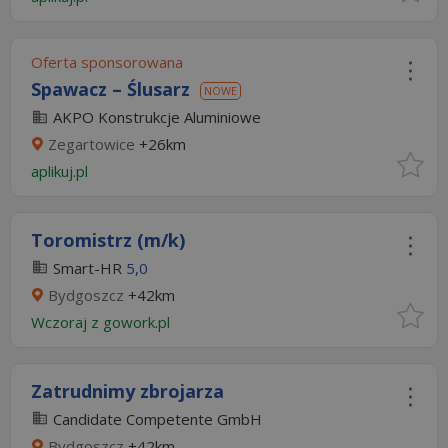
Oferta sponsorowana
Spawacz – Ślusarz
NOWE
AKPO Konstrukcje Aluminiowe
Zegartowice
+26km
aplikuj.pl
Toromistrz (m/k)
Smart-HR
5,0
Bydgoszcz
+42km
Wczoraj
z
gowork.pl
Zatrudnimy zbrojarza
Candidate Competente GmbH
Bydgoszcz
+42km