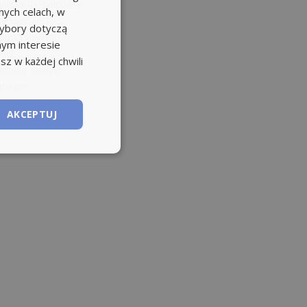
alista ds. helpdesk
ych celach, w
y specialist
wybory dotyczą
pport analyst
nym interesie
ead
sz w każdej chwili
curity analyst
anager
AKCEPTUJ