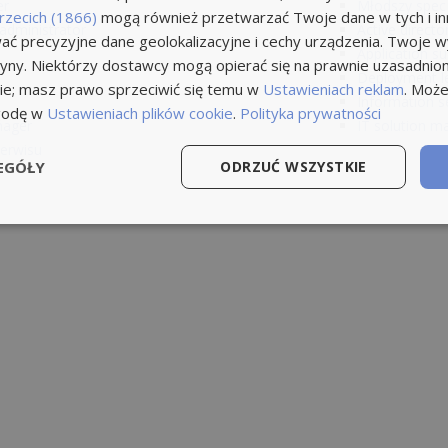
er
Młodszy specj
rzecich (1866)
mogą również przetwarzać Twoje dane w tych i inn
 administrator
Active director
ć precyzyjne dane geolokalizacyjne i cechy urządzenia. Twoje 
Application su
tryny. Niektórzy dostawcy mogą opierać się na prawnie uzasadnio
Deployment l
ie; masz prawo sprzeciwić się temu w
Ustawieniach reklam
. Może
r
Information se
godę w
Ustawieniach plików cookie
.
Polityka prywatności
nager
IT solution m
erwisu
EGÓŁY
ODRZUĆ WSZYSTKIE