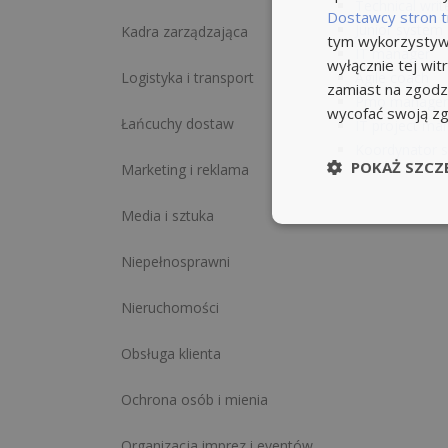
Technical writ
Dostawcy stron t
Junior system
Kadra zarządzająca
tym wykorzystywa
IT manager
wyłącznie tej wi
Logistyka i transport
Agile coach
zamiast na zgodz
Pmo manage
wycofać swoją z
Łańcuchy dostaw
IT project ma
Koordynator s
POKAŻ SZCZ
Marketing i reklama
Media i sztuka
Niepełnosprawni
Nieruchomości
Obsługa klienta
Ochrona osób i mienia
Organizacja imprez i eventów