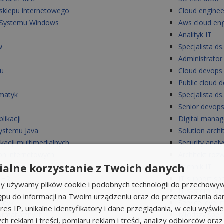
 sklepu internetowego
Cloud enginee
r Systemu Windows
Aws cloud eng
Analityk IT
w
Specjalista d
Administrator 
tu
Cloud devops
Public cloud 
rmatyk
Specjalista d
Senior devops
likacji
Digital manag
ystemu Java
Solution archi
ikacji multimedialnych
Security analy
ron internetowych
Architekt ro
alne korzystanie z Twoich danych
tron www
Technik IT
. HR
IT support spe
rzy używamy plików cookie i podobnych technologii do przechowyw
 IT
IT system adm
ępu do informacji na Twoim urządzeniu oraz do przetwarzania d
matyk
Service level
res IP, unikalne identyfikatory i dane przeglądania, w celu wyświe
ormatycznych
Młodszy specja
h reklam i treści, pomiaru reklam i treści, analizy odbiorców oraz