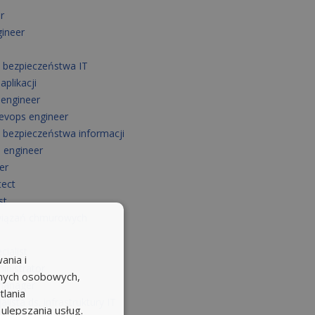
r
ineer
s. bezpieczeństwa IT
aplikacji
 engineer
devops engineer
s. bezpieczeństwa informacji
 engineer
er
tect
st
związań chmurowych
cialist
ania i
inistrator
anych osobowych,
 manager
tlania
lista ds. infrastruktury IT
 ulepszania usług.