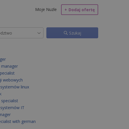
Moje Nuzle
+
Dodaj ofertę
Szukaj
ger
t manager
ecialist
cji webowych
 systemów linux
k
 specialist
r systemów IT
anager
ecialist with german