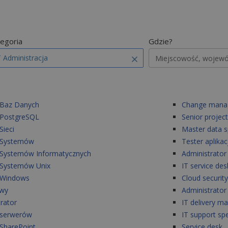
egoria
Gdzie?
T Administracja
 Baz Danych
Change mana
 PostgreSQL
Senior projec
Sieci
Master data sp
r Systemów
Tester aplika
r Systemów Informatycznych
Administrator
 Systemów Unix
IT service des
r Windows
Cloud security
owy
Administrato
trator
IT delivery m
 serwerów
IT support sp
 SharePoint
Service desk