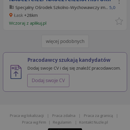
Specjalny Ośrodek Szkolno-Wychowawczy im...
5,0
Łask
+28km
Wczoraj
z
aplikuj.pl
więcej podobnych
Pracodawcy szukają kandydatów
Dodaj swoje CV i daj się znaleźć pracodawcom.
Dodaj swoje CV
Praca wg lokalizacji
|
Praca zdalna
|
Praca za granicą
|
Praca wg Firm
|
Regulamin
|
Kontakt Nuzle.pl