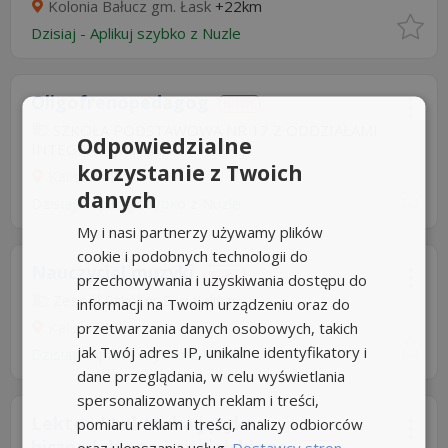
Kolonia Bałucz gm. Łask
+22km
Dzisiaj
-
Aplikuj szybko z Nuzle
Oligofrenopedagog
NOWE
SZKOŁA PODSTAWOWA NR 17 Z ODDZIAŁAMI
Odpowiedzialne
INTEGRACYJNYMI...
korzystanie z Twoich
Kalisz
+48km
danych
Dzisiaj
-
Aplikuj szybko z Nuzle
My i nasi partnerzy używamy plików
cookie i podobnych technologii do
Nauczyciel muzyki
NOWE
przechowywania i uzyskiwania dostępu do
Zespół Szkół nr 9 w Kaliszu
informacji na Twoim urządzeniu oraz do
Kalisz
+48km
przetwarzania danych osobowych, takich
jak Twój adres IP, unikalne identyfikatory i
Dzisiaj
-
Aplikuj szybko z Nuzle
dane przeglądania, w celu wyświetlania
spersonalizowanych reklam i treści,
Lektor / Lektorka języka
pomiaru reklam i treści, analizy odbiorców
hiszpańskiego i angielskiego
oraz ulepszania usług.
Dostawcy stron