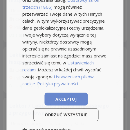
NOWE
trzecich (1866)
mogą również
Umowa o pracę
Rodzaj pracy: Stała
przetwarzać Twoje dane w tych i innych
CREATIVE ENGLISH PABIANICE
celach, w tym wykorzystywać precyzyjne
Pabianice
+43km
dane geolokalizacyjne i cechy urządzenia.
Twoje wybory dotyczą wyłącznie tej
Dzisiaj
z
pracuj.pl
witryny. Niektórzy dostawcy mogą
opierać się na prawnie uzasadnionym
Lektor / Lektorka języka
interesie zamiast na zgodzie; masz prawo
hiszpańskiego
sprzeciwić się temu w
Ustawieniach
NOWE
reklam
. Możesz w każdej chwili wycofać
CREATIVE ENGLISH PABIANICE
swoją zgodę w
Ustawieniach plików
Pabianice
+43km
cookie
.
Polityka prywatności
Dzisiaj
z
pracuj.pl
AKCEPTUJ
Lektor / Lektorka języka angielskiego
z przygotowaniem...
NOWE
ODRZUĆ WSZYSTKIE
Umowa o pracę
Rodzaj pracy: Stała