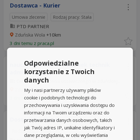
Dostawca - Kurier
Umowa zlecenie
Rodzaj pracy: Stała
PTD PARTNER
Zduńska Wola
+10km
3 dni temu z
praca.pl
Odpowiedzialne
nauczyciel zawodu kierunek technik
korzystanie z Twoich
administracji
danych
Centrum kształcenia ustawicznego w zduńskiej...
Zduńska Wola
+10km
My i nasi partnerzy używamy plików
cookie i podobnych technologii do
3 dni temu -
Aplikuj szybko z Nuzle
przechowywania i uzyskiwania dostępu do
informacji na Twoim urządzeniu oraz do
Dostawca - Kurier
przetwarzania danych osobowych, takich
jak Twój adres IP, unikalne identyfikatory i
Rodzaj pracy: Stała
dane przeglądania, w celu wyświetlania