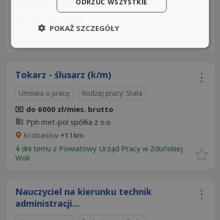
ODRZUĆ WSZYSTKIE
Pph met-pol spółka z o.o
Krobanów
+11km
POKAŻ SZCZEGÓŁY
4 dni temu z
Powiatowy Urząd Pracy w Zduńskiej
Woli
Tokarz - ślusarz (k/m)
Umowa o pracę
Rodzaj pracy: Stała
do 6000 zł/mies. brutto
Pph met-pol spółka z o.o
Krobanów
+11km
4 dni temu z
Powiatowy Urząd Pracy w Zduńskiej
Woli
Nauczyciel na kierunku technik
administracji...