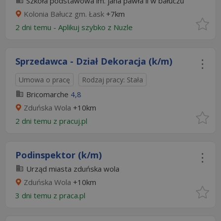
Szkoła podstawowa im. jana pawła ii w bałuczu
Kolonia Bałucz gm. Łask
+7km
2 dni temu -
Aplikuj szybko z Nuzle
Sprzedawca - Dział Dekoracja (k/m)
Umowa o pracę
Rodzaj pracy: Stała
Bricomarche
4,8
Zduńska Wola
+10km
2 dni temu z
pracuj.pl
Podinspektor (k/m)
Urząd miasta zduńska wola
Zduńska Wola
+10km
3 dni temu z
praca.pl