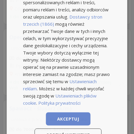
PTD PARTNER Sp. z o.o
spersonalizowanych reklam i treści,
Zduńska Wola
+10km
pomiaru reklam i treści, analizy odbiorców
3 dni temu z
pracuj.pl
oraz ulepszania usług.
Dostawcy stron
trzecich (1866)
mogą również
przetwarzać Twoje dane w tych i innych
Operator maszyn cnc (k/m)
celach, w tym wykorzystywać precyzyjne
dane geolokalizacyjne i cechy urządzenia.
Umowa o pracę
Rodzaj pracy: Stała
Twoje wybory dotyczą wyłącznie tej
do 5856 zł/mies. brutto
witryny. Niektórzy dostawcy mogą
Pph met-pol spółka z o.o
opierać się na prawnie uzasadnionym
Krobanów
+11km
interesie zamiast na zgodzie; masz prawo
sprzeciwić się temu w
Ustawieniach
4 dni temu z
Powiatowy Urząd Pracy w Zduńskiej
Woli
reklam
. Możesz w każdej chwili wycofać
swoją zgodę w
Ustawieniach plików
cookie
.
Polityka prywatności
Spawacz - ślusarz (k/m)
AKCEPTUJ
Umowa o pracę
Rodzaj pracy: Stała
do 7000 zł/mies. brutto