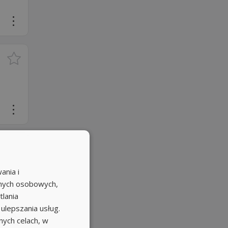
ania i
anych osobowych,
tlania
 ulepszania usług.
ych celach, w