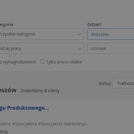
egoria
Gdzie?
szystkie kategorie
odzaj pracy
Umowa
 z wynagrodzeniem
Tylko praca zdalna
Sortuj:
zeszów
-
Znaleźliśmy
2
oferty
ingu Produktowego...
eklamy
Specjalista
Specjalista Marketingu
ścią