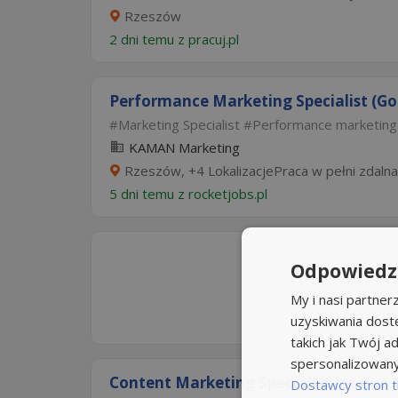
Rzeszów
2 dni temu z
pracuj.pl
Performance Marketing Specialist (Goo
Marketing Specialist
Performance marketing 
KAMAN Marketing
Rzeszów, +4 LokalizacjePraca w pełni zdalna
5 dni temu z
rocketjobs.pl
Odpowiedzi
My i nasi partne
uzyskiwania dost
takich jak Twój ad
spersonalizowanyc
Content Marketing Specialist (native En
Dostawcy stron t