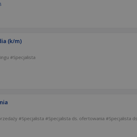
8
dia (k/m)
tingu
Specjalista
ania
Sprzedaży
Specjalista
Specjalista ds. ofertowania
Specjalista ds