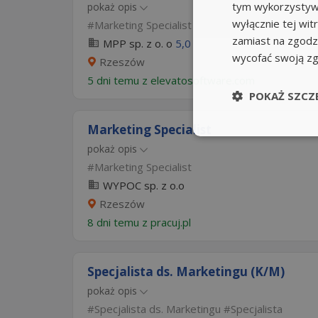
tym wykorzystywa
pokaż opis
wyłącznie tej wi
Marketing Specialist
zamiast na zgodz
MPP sp. z o. o
5,0
wycofać swoją z
Rzeszów
5 dni temu z
elevatosoftware.com
POKAŻ SZCZ
Marketing Specialist
pokaż opis
Marketing Specialist
WYPOC sp. z o.o
Rzeszów
8 dni temu z
pracuj.pl
Specjalista ds. Marketingu (K/M)
pokaż opis
Specjalista ds. Marketingu
Specjalista