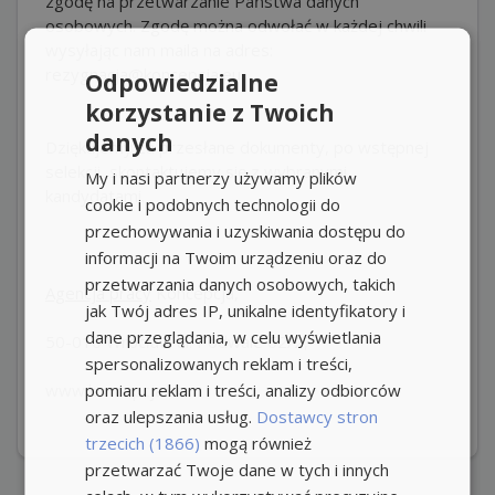
zgodę na przetwarzanie Państwa danych
osobowych. Zgodę można odwołać w każdej chwili
wysyłając nam maila na adres:
rezygnacja@koncepcja.eu
Odpowiedzialne
korzystanie z Twoich
danych
Dziękujemy za przesłane dokumenty, po wstępnej
selekcji, skontaktujemy się z wybranymi
My i nasi partnerzy używamy plików
kandydatami.
cookie i podobnych technologii do
przechowywania i uzyskiwania dostępu do
informacji na Twoim urządzeniu oraz do
przetwarzania danych osobowych, takich
Agencja pracy
Koncepcja,
jak Twój adres IP, unikalne identyfikatory i
dane przeglądania, w celu wyświetlania
50-010 Wrocław ul. Podwale 62/2,
spersonalizowanych reklam i treści,
pomiaru reklam i treści, analizy odbiorców
www.koncepcja.eu
oraz ulepszania usług.
Dostawcy stron
trzecich (1866)
mogą również
przetwarzać Twoje dane w tych i innych