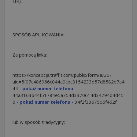
HR).
SPOSÓB APLIKOWANIA:
Za pomocą linka:
https://koncepcja.traffit.com/public/form/a/30?
uid=5f07c486966c044a9cbc8154233d57d8582b7a
4
44
- pokaż numer telefonu -
44a3163644f51784e5a754d3370614d34794d4d
45
6
- pokaż numer telefonu -
34f2f3367506f462f
lub w sposób tradycyjny: