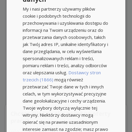
My i nasi partnerzy używamy plików
cookie i podobnych technologii do
przechowywania i uzyskiwania dostępu do
informacji na Twoim urządzeniu oraz do
przetwarzania danych osobowych, takich
jak Twój adres IP, unikalne identyfikatory i
dane przeglądania, w celu wyświetlania
spersonalizowanych reklam i treści,
pomiaru reklam i treści, analizy odbiorców
oraz ulepszania usług.
Dostawcy stron
trzecich (1866)
mogą również
przetwarzać Twoje dane w tych i innych
celach, w tym wykorzystywać precyzyjne
dane geolokalizacyjne i cechy urządzenia.
Twoje wybory dotyczą wyłącznie tej
Chcesz mieć na oku podobne oferty
witryny. Niektórzy dostawcy mogą
pracy?
opierać się na prawnie uzasadnionym
interesie zamiast na zgodzie; masz prawo
Włącz powiadomienia i nie przegap okazji!