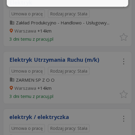
Elektryk
Umowa o pracę
Rodzaj pracy: Stała
Zakład Produkcyjno - Handlowo - Usługowy...
Warszawa
+14km
3 dni temu z
pracuj.pl
Elektryk Utrzymania Ruchu (m/k)
Umowa o pracę
Rodzaj pracy: Stała
ZARMEN SP Z O O
Warszawa
+14km
3 dni temu z
pracuj.pl
elektryk / elektryczka
Umowa o pracę
Rodzaj pracy: Stała