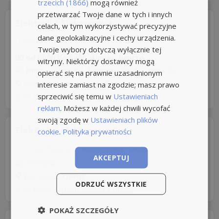
trzecich (1866)
mogą również
przetwarzać Twoje dane w tych i innych
Elektryk / Elektryczka
celach, w tym wykorzystywać precyzyjne
dane geolokalizacyjne i cechy urządzenia.
Umowa o pracę
Rodzaj pracy: Stała
Twoje wybory dotyczą wyłącznie tej
od 6000 do 8400 zł/mies. brutto
witryny. Niektórzy dostawcy mogą
Jimmy J. Cichocki J. Zandberg Spółka Jawna
5,0
opierać się na prawnie uzasadnionym
Warszawa, Ursynów
+14km
interesie zamiast na zgodzie; masz prawo
sprzeciwić się temu w
Ustawieniach
2 dni temu z
praca.pl
reklam
. Możesz w każdej chwili wycofać
swoją zgodę w
Ustawieniach plików
Elektryk / Elektromonter
cookie
.
Polityka prywatności
Umowa zlecenie
Rodzaj pracy: Stała
AKCEPTUJ
AV CORE
Warszawa
+14km
ODRZUĆ WSZYSTKIE
2 dni temu -
Aplikuj szybko z Nuzle
POKAŻ SZCZEGÓŁY