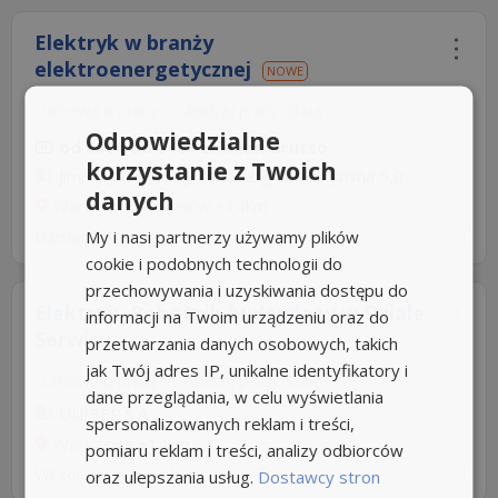
Elektryk w branży
elektroenergetycznej
NOWE
Umowa o pracę
Rodzaj pracy: Stała
Odpowiedzialne
od 6000 do 8400 zł/mies. brutto
korzystanie z Twoich
Jimmy J. Cichocki J. Zandberg Spółka Jawna
5,0
danych
Warszawa, Ursynów
+14km
Dzisiaj
My i nasi partnerzy używamy plików
z
praca.pl
cookie i podobnych technologii do
przechowywania i uzyskiwania dostępu do
Elektryk, Robotnik budowlany w Dziale
informacji na Twoim urządzeniu oraz do
Serwisu...
przetwarzania danych osobowych, takich
jak Twój adres IP, unikalne identyfikatory i
Umowa o pracę
Rodzaj pracy: Stała
dane przeglądania, w celu wyświetlania
UNIBEP S.A
spersonalizowanych reklam i treści,
Warszawa
+14km
pomiaru reklam i treści, analizy odbiorców
Wczoraj
z
praca.pl
oraz ulepszania usług.
Dostawcy stron