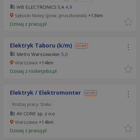
WB ELECTRONICS S.A
4,9
Sękocin Nowy (pow. pruszkowski)
+13km
Dzisiaj
z
pracuj.pl
Elektryk Taboru (k/m)
NOWE
Metro Warszawskie
5,0
Warszawa
+14km
Dzisiaj
z
rocketjobs.pl
Elektryk / Elektromonter
NOWE
Rodzaj pracy: Stała
AV CORE sp. z o.o
Warszawa
+14km
Dzisiaj
z
pracuj.pl