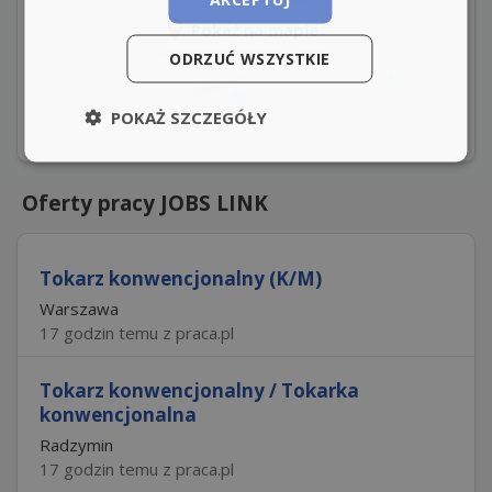
Pokaż na mapie
ODRZUĆ WSZYSTKIE
POKAŻ SZCZEGÓŁY
Oferty pracy JOBS LINK
Tokarz konwencjonalny (K/M)
Warszawa
17 godzin temu z praca.pl
Tokarz konwencjonalny / Tokarka
konwencjonalna
Radzymin
17 godzin temu z praca.pl