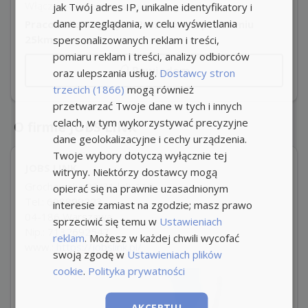
Włącz powiadomienia i nie przegap okazji!
jak Twój adres IP, unikalne identyfikatory i
dane przeglądania, w celu wyświetlania
Pracownik Magazynu Pruszków w promieniu
25km
spersonalizowanych reklam i treści,
pomiaru reklam i treści, analizy odbiorców
Powiadom
oraz ulepszania usług.
Dostawcy stron
trzecich (1866)
mogą również
przetwarzać Twoje dane w tych i innych
celach, w tym wykorzystywać precyzyjne
O firmie JOBS LINK
dane geolokalizacyjne i cechy urządzenia.
Twoje wybory dotyczą wyłącznie tej
JOBS LINK
witryny. Niektórzy dostawcy mogą
Grochowska 23/31 lok. 110
opierać się na prawnie uzasadnionym
Tel.: 698899223
interesie zamiast na zgodzie; masz prawo
04-186 Warszawa
sprzeciwić się temu w
Ustawieniach
Nip.: 7132692547
reklam
. Możesz w każdej chwili wycofać
www.:
https://jobslink.pl/
swoją zgodę w
Ustawieniach plików
cookie
.
Polityka prywatności
AKCEPTUJ