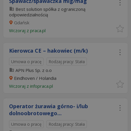
Spawacz/spawaczka mig/mag
Best solution spółka z ograniczoną
odpowiedzialnością
Gdańsk
Wczoraj
z
praca.pl
Kierowca CE – hakowiec (m/k)
Umowa o pracę
Rodzaj pracy: Stała
APN Plus Sp. z o.o
Eindhoven / Holandia
Wczoraj
z
infopraca.pl
Operator żurawia górno- i/lub
dolnoobrotowego...
Umowa o pracę
Rodzaj pracy: Stała