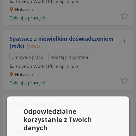
Covebo Work Office Sp. z o. o
Holandia
Dzisiaj
z
pracuj.pl
Spawacz z niewielkim doświadczeniem
(m/k)
NOWE
Umowa o pracę
Rodzaj pracy: Stała
Covebo Work Office Sp. z o. o
Holandia
Dzisiaj
z
pracuj.pl
Frezer CNC (m/k)
NOWE
Odpowiedzialne
Umowa o pracę
Rodzaj pracy: Stała
korzystanie z Twoich
Covebo Work Office Sp. z o. o
danych
Nijkerk, Holandia