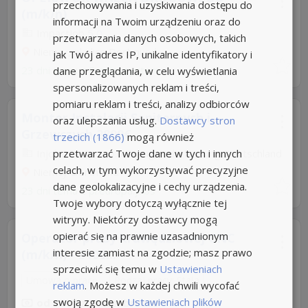
przechowywania i uzyskiwania dostępu do
(m/k/n)
informacji na Twoim urządzeniu oraz do
ImpactJob
5,0
przetwarzania danych osobowych, takich
Niemcy, okolice Dortmund
jak Twój adres IP, unikalne identyfikatory i
23 dni temu z
Employsystem
dane przeglądania, w celu wyświetlania
spersonalizowanych reklam i treści,
pomiaru reklam i treści, analizy odbiorców
Monter Instalacji Sanitarnych i
oraz ulepszania usług.
Dostawcy stron
Grzewczych 2899€
trzecich (1866)
mogą również
przetwarzać Twoje dane w tych i innych
Injobs PL Sp. z o.o Zweigniederlassung Deutschland
celach, w tym wykorzystywać precyzyjne
Niemcy Dortmund
dane geolokalizacyjne i cechy urządzenia.
23 dni temu z
pl.europa.jobs
Twoje wybory dotyczą wyłącznie tej
witryny. Niektórzy dostawcy mogą
opierać się na prawnie uzasadnionym
Operator prasy krawędziowej CNC
interesie zamiast na zgodzie; masz prawo
(m/k/n) - 3100...
sprzeciwić się temu w
Ustawieniach
Umowa o pracę
Rodzaj pracy: Stała
reklam
. Możesz w każdej chwili wycofać
swoją zgodę w
Ustawieniach plików
od 3100 zł/mies. brutto