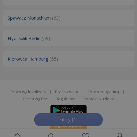
Spawacz Monachium
(63)
Hydraulik Berlin
(59)
Kierowca Hamburg
(55)
Praca wg lokalizacji
|
Praca zdalna
|
Praca za granicą
|
Praca wg Firm
|
Regulamin
|
Kontakt Nuzle.pl
Filtry
(1)
Zgłoś opinie