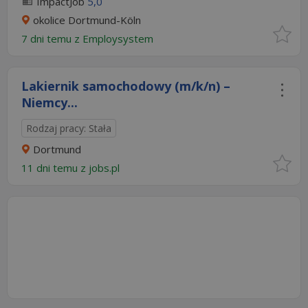
ImpactJob
5,0
okolice Dortmund-Köln
7 dni temu z
Employsystem
Lakiernik samochodowy (m/k/n) –
Niemcy...
Rodzaj pracy: Stała
Dortmund
11 dni temu z
jobs.pl