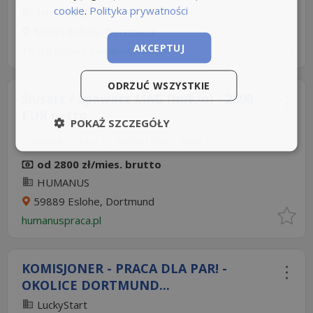
cookie
.
Polityka prywatności
HUMANUS
59889 Eslohe, Dortmund
AKCEPTUJ
18 dni temu z
humanuspraca.pl
ODRZUĆ WSZYSTKIE
Ślusarz / Spawacz MAG (m/k/n) - 2800
EUR netto...
POKAŻ SZCZEGÓŁY
Umowa o pracę
Rodzaj pracy: Stała
od 2800 zł/mies. brutto
HUMANUS
59889 Eslohe, Dortmund
humanuspraca.pl
KOMISJONER - PRACA DLA PAR! -
OKOLICE DORTMUND...
LuckyStart