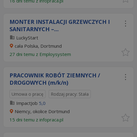
16 dni temu z
infopraca.pl
MONTER INSTALACJI GRZEWCZYCH I
SANITARNYCH –...
LuckyStart
cała Polska, Dortmund
27 dni temu z
Employsystem
PRACOWNIK ROBÓT ZIEMNYCH /
DROGOWYCH (m/k/n)
Umowa o pracę
Rodzaj pracy: Stała
ImpactJob
5,0
Niemcy, okolice Dortmund
15 dni temu z
infopraca.pl