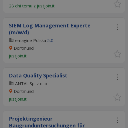
28 dni temu z
justjoin.it
SIEM Log Management Experte
(m/w/d)
emagine Polska
5,0
Dortmund
justjoin.it
Data Quality Specialist
ANTAL Sp. z o. o
Dortmund
justjoin.it
Projektingenieur
Baugrunduntersuchungen für