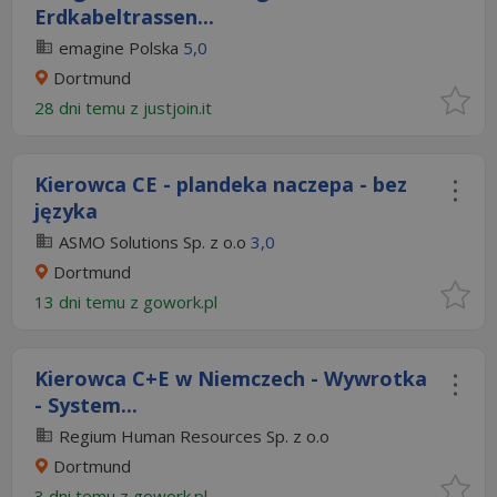
Erdkabeltrassen...
emagine Polska
5,0
Dortmund
28 dni temu z
justjoin.it
Kierowca CE - plandeka naczepa - bez
języka
ASMO Solutions Sp. z o.o
3,0
Dortmund
13 dni temu z
gowork.pl
Kierowca C+E w Niemczech - Wywrotka
- System...
Regium Human Resources Sp. z o.o
Dortmund
3 dni temu z
gowork.pl