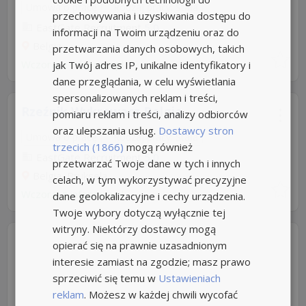
Umowa o pracę
Rodzaj pracy: Stała
przechowywania i uzyskiwania dostępu do
EastGate Recruitment
5,0
informacji na Twoim urządzeniu oraz do
Belgia
przetwarzania danych osobowych, takich
Wczoraj
z
infopraca.pl
jak Twój adres IP, unikalne identyfikatory i
dane przeglądania, w celu wyświetlania
spersonalizowanych reklam i treści,
Rzeźnik Wykrawacz Belgia
pomiaru reklam i treści, analizy odbiorców
oraz ulepszania usług.
Dostawcy stron
Umowa o pracę
Rodzaj pracy: Stała
trzecich (1866)
mogą również
EastGate Recruitment
5,0
przetwarzać Twoje dane w tych i innych
Belgia, Bruksela
celach, w tym wykorzystywać precyzyjne
Wczoraj
z
infopraca.pl
dane geolokalizacyjne i cechy urządzenia.
Twoje wybory dotyczą wyłącznie tej
witryny. Niektórzy dostawcy mogą
opierać się na prawnie uzasadnionym
interesie zamiast na zgodzie; masz prawo
sprzeciwić się temu w
Ustawieniach
reklam
. Możesz w każdej chwili wycofać