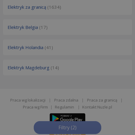
Elektryk za granicą
(1634)
Elektryk Belgia
(17)
Elektryk Holandia
(41)
Elektryk Magdeburg
(14)
Praca wg lokalizacji
|
Praca zdalna
|
Praca za granicą
|
Praca wg Firm
|
Regulamin
|
Kontakt Nuzle.pl
Filtry
(2)
Zgłoś opinie