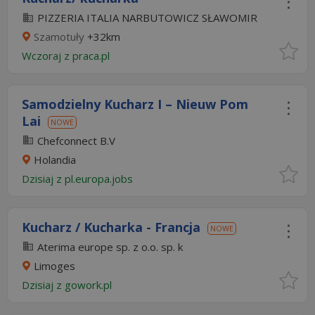
PIZZERIA ITALIA NARBUTOWICZ SŁAWOMIR
Szamotuły
+32km
Wczoraj
z
praca.pl
Samodzielny Kucharz I – Nieuw Pom
Lai
NOWE
Chefconnect B.V
Holandia
Dzisiaj
z
pl.europa.jobs
Kucharz / Kucharka - Francja
NOWE
Aterima europe sp. z o.o. sp. k
Limoges
Dzisiaj
z
gowork.pl