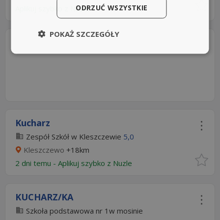
ODRZUĆ WSZYSTKIE
Aplikuj szybko z Nuzle
POKAŻ SZCZEGÓŁY
Kucharz
Zespół Szkół w Kleszczewie
5,0
Kleszczewo
+18km
2 dni temu -
Aplikuj szybko z Nuzle
KUCHARZ/KA
Szkoła podstawowa nr 1w mosinie