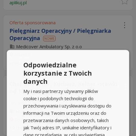
aplikuj.pl
Oferta sponsorowana
Pielęgniarz Operacyjny / Pielęgniarka
Operacyjna
NOWE
Medicover Ambulatory Sp. z o.o
Poznań
aplikuj.pl
Odpowiedzialne
korzystanie z Twoich
danych
Chef de Partie , Kucharz, Kelner -stawki
od 18...
My i nasi partnerzy używamy plików
cookie i podobnych technologii do
Umowa o pracę
Rodzaj pracy: Stała
przechowywania i uzyskiwania dostępu do
HolandiaJobs
informacji na Twoim urządzeniu oraz do
Poznań
przetwarzania danych osobowych, takich
jak Twój adres IP, unikalne identyfikatory i
19 dni temu -
Aplikuj szybko z Nuzle
dane przeglądania, w celu wyświetlania