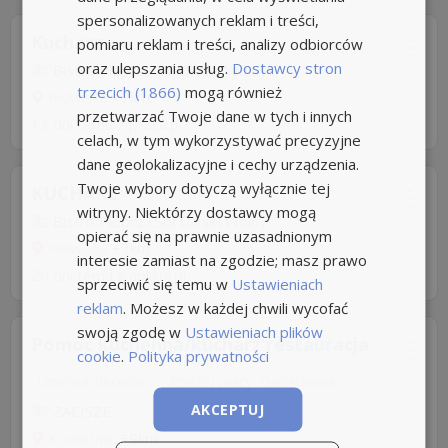
spersonalizowanych reklam i treści,
Kucharz
pomiaru reklam i treści, analizy odbiorców
oraz ulepszania usług.
Dostawcy stron
Bistro Pieprz i Sól Daniel Wolny
trzecich (1866)
mogą również
Plewiska
+7km
przetwarzać Twoje dane w tych i innych
13 dni temu z
praca.pl
celach, w tym wykorzystywać precyzyjne
dane geolokalizacyjne i cechy urządzenia.
Twoje wybory dotyczą wyłącznie tej
KUCHARZ
witryny. Niektórzy dostawcy mogą
Bistro Pieprz i Sól Daniel Wolny
opierać się na prawnie uzasadnionym
Plewiska
+7km
interesie zamiast na zgodzie; masz prawo
20 dni temu z
aplikuj.pl
sprzeciwić się temu w
Ustawieniach
reklam
. Możesz w każdej chwili wycofać
swoją zgodę w
Ustawieniach plików
Pomoc kuchenna/kucharz restauracja
cookie
.
Polityka prywatności
Umowa zlecenie
Rodzaj pracy: Dodatkowa
AKCEPTUJ
ZACISZE
Komorniki
+9km