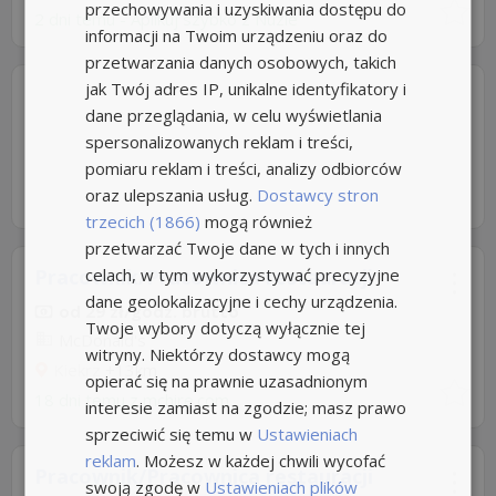
przechowywania i uzyskiwania dostępu do
2 dni temu -
Aplikuj szybko z Nuzle
informacji na Twoim urządzeniu oraz do
przetwarzania danych osobowych, takich
jak Twój adres IP, unikalne identyfikatory i
dane przeglądania, w celu wyświetlania
spersonalizowanych reklam i treści,
pomiaru reklam i treści, analizy odbiorców
oraz ulepszania usług.
Dostawcy stron
trzecich (1866)
mogą również
przetwarzać Twoje dane w tych i innych
celach, w tym wykorzystywać precyzyjne
Pracownik/Pracownica restauracji
dane geolokalizacyjne i cechy urządzenia.
od 29 zł/godz. brutto
Twoje wybory dotyczą wyłącznie tej
McDonald's
witryny. Niektórzy dostawcy mogą
Kiekrz
+13km
opierać się na prawnie uzasadnionym
18 dni temu z
mchire.com
interesie zamiast na zgodzie; masz prawo
sprzeciwić się temu w
Ustawieniach
reklam
. Możesz w każdej chwili wycofać
Pracownik/Pracownica restauracji
swoją zgodę w
Ustawieniach plików