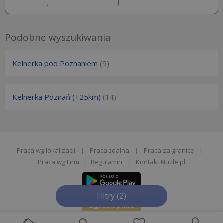
Podobne wyszukiwania
Kelnerka pod Poznaniem
(9)
Kelnerka Poznań (+25km)
(14)
Praca wg lokalizacji
|
Praca zdalna
|
Praca za granicą
|
Praca wg Firm
|
Regulamin
|
Kontakt Nuzle.pl
Filtry
(2)
Zgłoś opinie