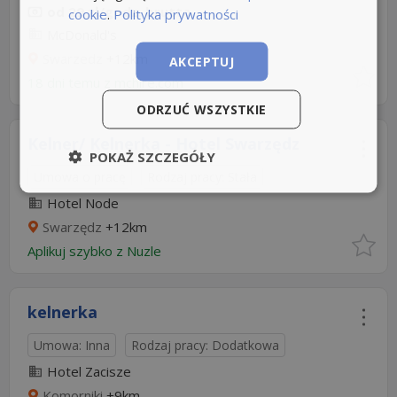
od 29 zł/godz. brutto
cookie
.
Polityka prywatności
McDonald's
Swarzedz
+12km
AKCEPTUJ
18 dni temu z
mchire.com
ODRZUĆ WSZYSTKIE
Kelner/ Kelnerka - Hotel Swarzędz
POKAŻ SZCZEGÓŁY
Umowa o pracę
Rodzaj pracy: Stała
Hotel Node
Swarzędz
+12km
Aplikuj szybko z Nuzle
kelnerka
Umowa: Inna
Rodzaj pracy: Dodatkowa
Hotel Zacisze
Komorniki
+9km