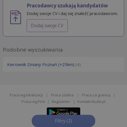
Pracodawcy szukają kandydatów
Dodaj swoje CV i daj się znaleźć pracodawcom.
Dodaj swoje CV
Podobne wyszukiwania
Kierownik Zmiany Poznań (+25km)
(4)
Praca wg lokalizacji
|
Praca zdalna
|
Praca za granicą
|
Praca wg Firm
|
Regulamin
|
Kontakt Nuzle.pl
Filtry
(2)
Zgłoś opinie