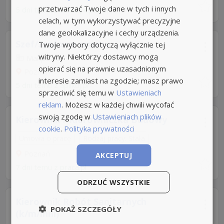
przetwarzać Twoje dane w tych i innych
5 dni temu z
www.pepco.pl
celach, w tym wykorzystywać precyzyjne
dane geolokalizacyjne i cechy urządzenia.
Szef/Szefowa zmiany
Twoje wybory dotyczą wyłącznie tej
witryny. Niektórzy dostawcy mogą
Manpower
opierać się na prawnie uzasadnionym
Poznań
interesie zamiast na zgodzie; masz prawo
5 dni temu z
aplikuj.pl
sprzeciwić się temu w
Ustawieniach
reklam
. Możesz w każdej chwili wycofać
swoją zgodę w
Ustawieniach plików
Kierownik / Kierowniczka Budowy
cookie
.
Polityka prywatności
Umowa o pracę
Rodzaj pracy: Stała
Poznań
AKCEPTUJ
7 dni temu z
praca.pl
ODRZUĆ WSZYSTKIE
Kierownik Robót Sanitarnych
POKAŻ SZCZEGÓŁY
(k/m/inni)