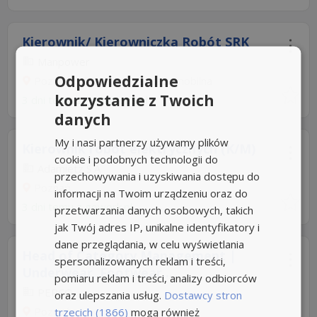
Kierownik/ Kierowniczka Robót SRK
Manpower
Odpowiedzialne
Poznań, +2 LokalizacjePraca mobilna
korzystanie z Twoich
3 dni temu z
rocketjobs.pl
danych
My i nasi partnerzy używamy plików
Kierownik robót elektrycznych (K/M)
cookie i podobnych technologii do
Adamietz S.A
przechowywania i uzyskiwania dostępu do
Poznań
informacji na Twoim urządzeniu oraz do
3 dni temu z
gowork.pl
przetwarzania danych osobowych, takich
jak Twój adres IP, unikalne identyfikatory i
dane przeglądania, w celu wyświetlania
Head of Category Management |
spersonalizowanych reklam i treści,
Underwear, Footwear...
pomiaru reklam i treści, analizy odbiorców
PEPCO
oraz ulepszania usług.
Dostawcy stron
Poznań
trzecich (1866)
mogą również