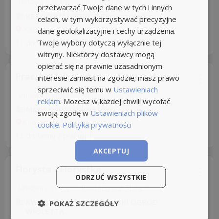
Umowa o pracę
Rodzaj pracy: Stała
przetwarzać Twoje dane w tych i innych
KEILL DOM I OGRÓD Tomasz Glądys
celach, w tym wykorzystywać precyzyjne
Katowice
dane geolokalizacyjne i cechy urządzenia.
Twoje wybory dotyczą wyłącznie tej
11 dni temu z
pracuj.pl
witryny. Niektórzy dostawcy mogą
opierać się na prawnie uzasadnionym
Pracownik kwiaciarni - Florysta
interesie zamiast na zgodzie; masz prawo
sprzeciwić się temu w
Ustawieniach
Umowa o pracę
Rodzaj pracy: Stała
reklam
. Możesz w każdej chwili wycofać
Magia Kwiatów Ilona Miler
swoją zgodę w
Ustawieniach plików
Chorzów
+5km
cookie
.
Polityka prywatności
13 dni temu z
pracuj.pl
AKCEPTUJ
Florysta / Florystka
ODRZUĆ WSZYSTKIE
Umowa o pracę
Rodzaj pracy: Stała
KWIACIARNIA CZARODZIEJSKI OGRÓD
POKAŻ SZCZEGÓŁY
WIOLETTA...