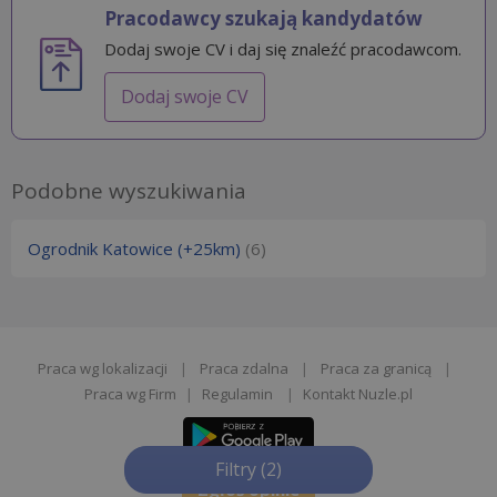
Pracodawcy szukają kandydatów
Dodaj swoje CV i daj się znaleźć pracodawcom.
Dodaj swoje CV
Podobne wyszukiwania
Ogrodnik Katowice (+25km)
(6)
Praca wg lokalizacji
|
Praca zdalna
|
Praca za granicą
|
Praca wg Firm
|
Regulamin
|
Kontakt Nuzle.pl
Filtry
(2)
Zgłoś opinie