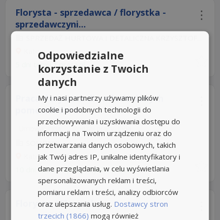
Florysta - sprzedawca / florystka -
sprzedawczyni...
SPRZEDAŻ HURTOWA I DETALICZNA KRZYSZTOF...
Katowice
Odpowiedzialne
5 dni temu z
praca.pl
korzystanie z Twoich
danych
Praca dorywcza dla młodocianych
My i nasi partnerzy używamy plików
pomocników w...
cookie i podobnych technologii do
przechowywania i uzyskiwania dostępu do
Umowa: Inna
Rodzaj pracy: Inna
informacji na Twoim urządzeniu oraz do
SOLIDNY
przetwarzania danych osobowych, takich
Katowice
jak Twój adres IP, unikalne identyfikatory i
dane przeglądania, w celu wyświetlania
10 dni temu -
Aplikuj szybko z Nuzle
spersonalizowanych reklam i treści,
pomiaru reklam i treści, analizy odbiorców
Florysta / Florystka
oraz ulepszania usług.
Dostawcy stron
trzecich (1866)
mogą również