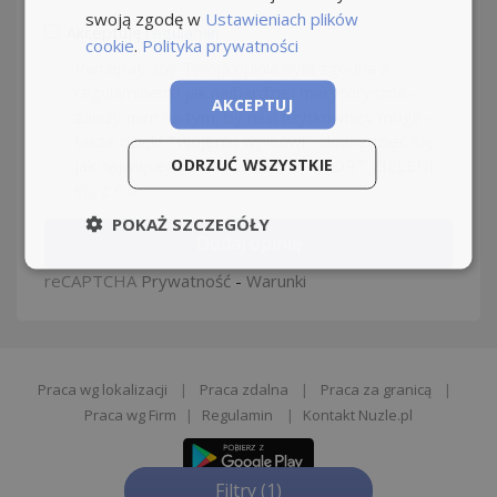
swoją zgodę w
Ustawieniach plików
Akceptuję
regulamin
cookie
.
Polityka prywatności
Pamiętaj, aby Twoja opinia była zgodna z
regulaminem i jak najbardziej merytoryczna -
AKCEPTUJ
zależy nam na tym, by nasi użytkownicy mogli -
także dzięki Twojemu wpisowi - dowiedzieć się
ODRZUĆ WSZYSTKIE
jak najwięcej o pracy w firmie RESORT ZIELENI
sp. z o.o.
POKAŻ SZCZEGÓŁY
Dodaj opinię
reCAPTCHA
Prywatność
-
Warunki
Praca wg lokalizacji
|
Praca zdalna
|
Praca za granicą
|
Praca wg Firm
|
Regulamin
|
Kontakt Nuzle.pl
Filtry
(1)