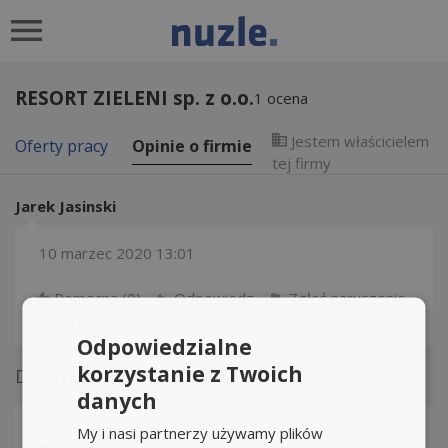
RESORT ZIELENI sp. z o.o.
1
ocena
Jestem właścicielem
Oferty pracy
Opinie o firmie
tej firmy
Jarek Jasinski
10 marzec 2020 13:01
Pomocna (
0
)
Odpowiedz
Zgłoś naruszenie
opinia z
Google
Odpowiedzialne
korzystanie z Twoich
Dodaj opinię o
RESORT ZIELENI sp. z o.o.
danych
My i nasi partnerzy używamy plików