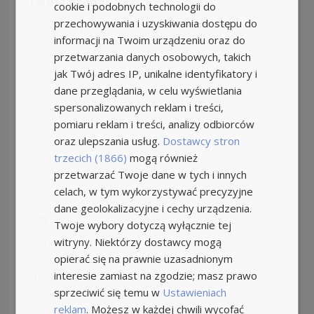
Twoja ocena:
cookie i podobnych technologii do
przechowywania i uzyskiwania dostępu do
Opinia o firmie
informacji na Twoim urządzeniu oraz do
przetwarzania danych osobowych, takich
jak Twój adres IP, unikalne identyfikatory i
dane przeglądania, w celu wyświetlania
spersonalizowanych reklam i treści,
Plusy
pomiaru reklam i treści, analizy odbiorców
oraz ulepszania usług.
Dostawcy stron
trzecich (1866)
mogą również
Minusy
przetwarzać Twoje dane w tych i innych
celach, w tym wykorzystywać precyzyjne
dane geolokalizacyjne i cechy urządzenia.
Nick
Twoje wybory dotyczą wyłącznie tej
witryny. Niektórzy dostawcy mogą
opierać się na prawnie uzasadnionym
interesie zamiast na zgodzie; masz prawo
Email
sprzeciwić się temu w
Ustawieniach
reklam
. Możesz w każdej chwili wycofać