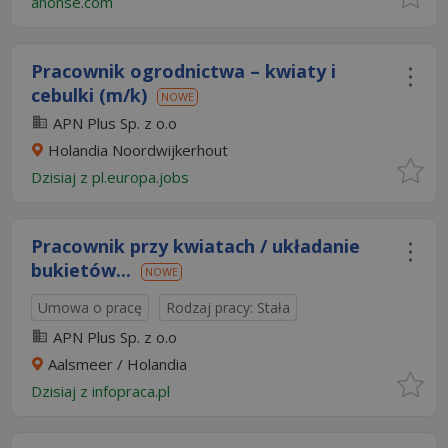
anonse.com
Pracownik ogrodnictwa – kwiaty i
cebulki (m/k)
NOWE
APN Plus Sp. z o.o
Holandia Noordwijkerhout
Dzisiaj
z
pl.europa.jobs
Pracownik przy kwiatach / układanie
bukietów...
NOWE
Umowa o pracę
Rodzaj pracy: Stała
APN Plus Sp. z o.o
Aalsmeer / Holandia
Dzisiaj
z
infopraca.pl