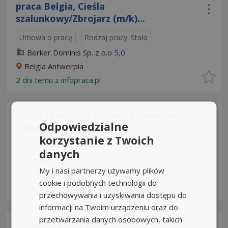
praca Belgia, Cieśla
szalunkowy/Zbrojarz (m/k)...
Umowa o pracę
Rodzaj pracy: Stała
Berker Dominis Sp. z o.o
5,0
Belgia Antwerpia
2 dni temu z
infopraca.pl
Praca zdalna dla studenta – weekendy
Odpowiedzialne
| Rekrutacja...
korzystanie z Twoich
Umowa zlecenie
Rodzaj pracy: Dodatkowa
danych
HRizon
My i nasi partnerzy używamy plików
Kraków
+171km
cookie i podobnych technologii do
10 dni temu -
Aplikuj szybko z Nuzle
przechowywania i uzyskiwania dostępu do
informacji na Twoim urządzeniu oraz do
przetwarzania danych osobowych, takich
Dostawca - Kurier
NOWE