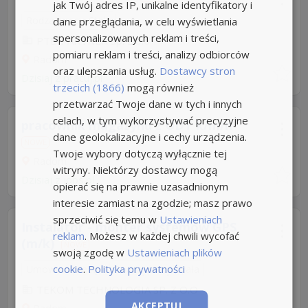
jak Twój adres IP, unikalne identyfikatory i
Rodzaj pracy: Stała
dane przeglądania, w celu wyświetlania
spersonalizowanych reklam i treści,
PTD PARTNER Sp. z o.o
pomiaru reklam i treści, analizy odbiorców
Radom
oraz ulepszania usług.
Dostawcy stron
Dzisiaj
z
pracuj.pl
trzecich (1866)
mogą również
przetwarzać Twoje dane w tych i innych
celach, w tym wykorzystywać precyzyjne
pracownik magazynu z UDT k/m/n
dane geolokalizacyjne i cechy urządzenia.
NOWE
Twoje wybory dotyczą wyłącznie tej
Radom
witryny. Niektórzy dostawcy mogą
Dzisiaj
z
jobs.pl
opierać się na prawnie uzasadnionym
interesie zamiast na zgodzie; masz prawo
sprzeciwić się temu w
Ustawieniach
Instalator - monter systemów GPS
reklam
. Możesz w każdej chwili wycofać
(m/k)
NOWE
swoją zgodę w
Ustawieniach plików
cookie
.
Polityka prywatności
Umowa o pracę
Rodzaj pracy: Stała
TEKOM TECHNOLOGIA SP. Z O.O
AKCEPTUJ