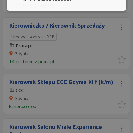
14 dni temu z
praca.pl
Kierowniczka / Kierownik Sprzedaży
Umowa: Kontrakt B2B
Praca.pl
Gdynia
14 dni temu z
praca.pl
Kierownik Sklepu CCC Gdynia Klif (k/m)
CCC
Gdynia
kariera.ccc.eu
Kierownik Salonu Miele Experience