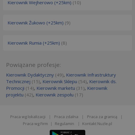
Kierownik Wejherowo (+25km)
(10)
Kierownik Żukowo (+25km)
(9)
Kierownik Rumia (+25km)
(8)
Powiązane profesje:
Kierownik Dydaktyczny
(49)
,
Kierownik Infrastruktury
Technicznej
(15)
,
Kierownik Sklepu
(54)
,
Kierownik ds.
Promocji
(14)
,
Kierownik marketu
(31)
,
Kierownik
projektu
(42)
,
Kierownik zespołu
(17)
Praca wg lokalizacji
|
Praca zdalna
|
Praca za granicą
|
Praca wg Firm
|
Regulamin
|
Kontakt Nuzle.pl