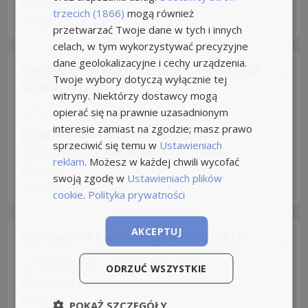
Gdynia
trzecich (1866)
mogą również
14 dni temu z
praca.pl
przetwarzać Twoje dane w tych i innych
celach, w tym wykorzystywać precyzyjne
dane geolokalizacyjne i cechy urządzenia.
Kierownik Sekcji w Wydziale Inwestycji
Twoje wybory dotyczą wyłącznie tej
Sojuszniczych...
witryny. Niektórzy dostawcy mogą
opierać się na prawnie uzasadnionym
Umowa o pracę
Rodzaj pracy: Stała
interesie zamiast na zgodzie; masz prawo
od 8500 do 10000 zł/mies. brutto
sprzeciwić się temu w
Ustawieniach
Rejonowy Zarząd Infrastruktury w Gdyni
reklam
. Możesz w każdej chwili wycofać
Gdynia
swoją zgodę w
Ustawieniach plików
14 dni temu z
praca.pl
cookie
.
Polityka prywatności
AKCEPTUJ
Kierownik / Kierowniczka Kontraktu
Umowa o pracę
Rodzaj pracy: Stała
ODRZUĆ WSZYSTKIE
Praca.pl
Gdynia
POKAŻ SZCZEGÓŁY