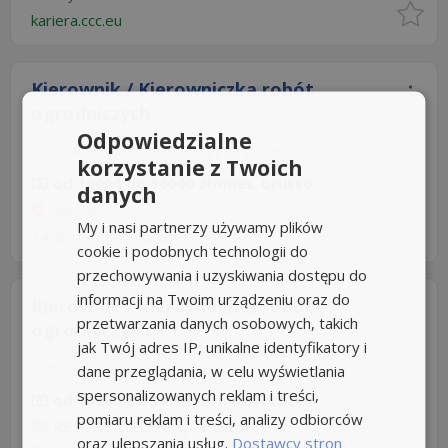
kariera.ccc.eu
Kierownik / Kierowniczka robót
ogrodniczych
Odpowiedzialne
Umowa o pracę
Rodzaj pracy: Stała
korzystanie z Twoich
od 10000 do 16000 zł/mies. brutto
danych
Gdynia
My i nasi partnerzy używamy plików
14 dni temu z
praca.pl
cookie i podobnych technologii do
przechowywania i uzyskiwania dostępu do
informacji na Twoim urządzeniu oraz do
Kierownik / Kierowniczka robót
przetwarzania danych osobowych, takich
ogrodniczych
jak Twój adres IP, unikalne identyfikatory i
Umowa o pracę
Rodzaj pracy: Stała
dane przeglądania, w celu wyświetlania
spersonalizowanych reklam i treści,
od 10000 do 16000 zł/mies. brutto
pomiaru reklam i treści, analizy odbiorców
RESORT ZIELENI sp. z o.o
5,0
oraz ulepszania usług.
Dostawcy stron