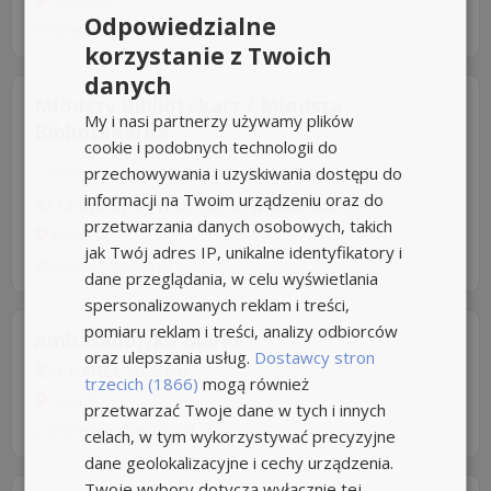
Gdańsk
Odpowiedzialne
Wczoraj
z
trojmiasto.pl
korzystanie z Twoich
danych
Młodszy Bibliotekarz / Młodsza
My i nasi partnerzy używamy plików
Bibliotekarka
cookie i podobnych technologii do
przechowywania i uzyskiwania dostępu do
Umowa o pracę
Rodzaj pracy: Stała
informacji na Twoim urządzeniu oraz do
Uniwersytet WSB Merito w Gdańsku
4,6
przetwarzania danych osobowych, takich
Gdańsk
jak Twój adres IP, unikalne identyfikatory i
Wczoraj
z
praca.pl
dane przeglądania, w celu wyświetlania
spersonalizowanych reklam i treści,
pomiaru reklam i treści, analizy odbiorców
Ambasador/ka Marki
oraz ulepszania usług.
Dostawcy stron
CHANEL sp. z o.o
trzecich (1866)
mogą również
Gdańsk
przetwarzać Twoje dane w tych i innych
2 dni temu z
pracuj.pl
celach, w tym wykorzystywać precyzyjne
dane geolokalizacyjne i cechy urządzenia.
Twoje wybory dotyczą wyłącznie tej