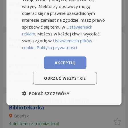
Kreślarz/ Asystent projektanta
witryny. Niektórzy dostawcy mogą
Gdańsk Łostowice
opierać się na prawnie uzasadnionym
2 dni temu z
interesie zamiast na zgodzie; masz prawo
trojmiasto.pl
sprzeciwić się temu w
Ustawieniach
reklam
. Możesz w każdej chwili wycofać
Dyrektorka / Dyrektor Sprzedaży i
swoją zgodę w
Ustawieniach plików
Marketingu
cookie
.
Polityka prywatności
Umowa o pracę
Rodzaj pracy: Stała
AKCEPTUJ
UNISYSTEM SP Z O O
Gdańsk
ODRZUĆ WSZYSTKIE
4 dni temu z
pracuj.pl
POKAŻ SZCZEGÓŁY
Młodszy Bibliotekarz / Młodsza
Bibliotekarka
Gdańsk
4 dni temu z
trojmiasto.pl