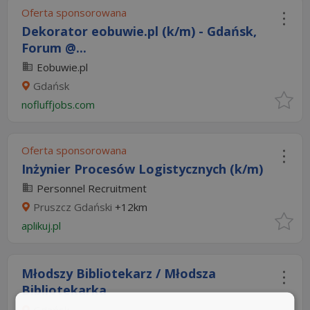
Oferta sponsorowana
Dekorator eobuwie.pl (k/m) - Gdańsk,
Forum @...
Eobuwie.pl
Gdańsk
nofluffjobs.com
Oferta sponsorowana
Inżynier Procesów Logistycznych (k/m)
Personnel Recruitment
Pruszcz Gdański
+12km
aplikuj.pl
Młodszy Bibliotekarz / Młodsza
Bibliotekarka