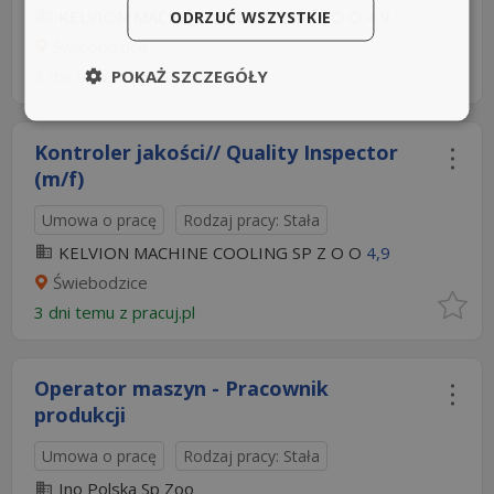
KELVION MACHINE COOLING SP Z O O
ODRZUĆ WSZYSTKIE
4,9
Świebodzice
POKAŻ SZCZEGÓŁY
3 dni temu z
pracuj.pl
Kontroler jakości// Quality Inspector
(m/f)
Umowa o pracę
Rodzaj pracy: Stała
KELVION MACHINE COOLING SP Z O O
4,9
Świebodzice
3 dni temu z
pracuj.pl
Operator maszyn - Pracownik
produkcji
Umowa o pracę
Rodzaj pracy: Stała
Ino Polska Sp Zoo