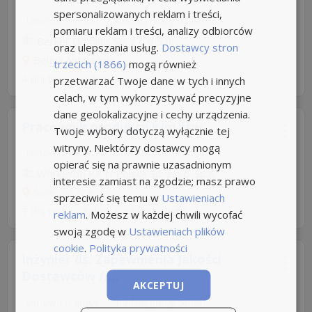
spersonalizowanych reklam i treści,
Umowa o pracę
Rodzaj pracy: Stała
pomiaru reklam i treści, analizy odbiorców
Berker Dominis Sp. z o.o
5,0
oraz ulepszania usług.
Dostawcy stron
Belgia Antwerpia
trzecich (1866)
mogą również
4 dni temu z
infopraca.pl
przetwarzać Twoje dane w tych i innych
celach, w tym wykorzystywać precyzyjne
dane geolokalizacyjne i cechy urządzenia.
Pracownik produkcji k/m fśw
Twoje wybory dotyczą wyłącznie tej
witryny. Niektórzy dostawcy mogą
Umowa zlecenie
Rodzaj pracy: Stała
opierać się na prawnie uzasadnionym
WorkProfi KKTI Polska Sp. z o.o. Sp.K
interesie zamiast na zgodzie; masz prawo
Świebodzice
sprzeciwić się temu w
Ustawieniach
3 dni temu -
Aplikuj szybko z Nuzle
reklam
. Możesz w każdej chwili wycofać
swoją zgodę w
Ustawieniach plików
cookie
.
Polityka prywatności
Inżynier ds. Zapewnienia Jakości
Dostawców //...
AKCEPTUJ
Umowa o pracę
Rodzaj pracy: Stała