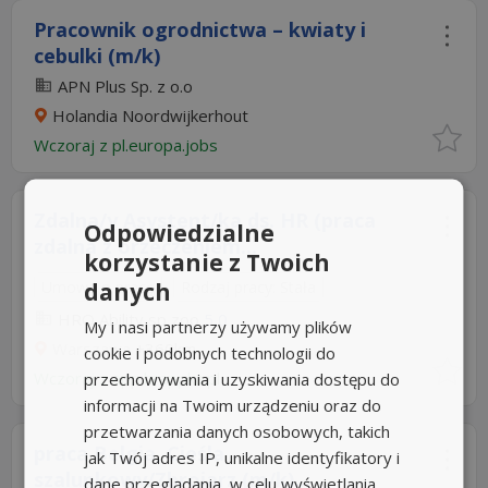
Pracownik ogrodnictwa – kwiaty i
cebulki (m/k)
APN Plus Sp. z o.o
Holandia Noordwijkerhout
Wczoraj
z
pl.europa.jobs
Zdalna/y Asystent/ka ds. HR (praca
Odpowiedzialne
zdalna z orzeczeniem...
korzystanie z Twoich
danych
Umowa o pracę
Rodzaj pracy: Stała
HRQ Ability sp zoo
5,0
My i nasi partnerzy używamy plików
Warszawa
+360km
cookie i podobnych technologii do
Wczoraj
przechowywania i uzyskiwania dostępu do
z
app.hrappka.pl
informacji na Twoim urządzeniu oraz do
przetwarzania danych osobowych, takich
praca Belgia, Cieśla
jak Twój adres IP, unikalne identyfikatory i
szalunkowy/Zbrojarz (m/k)...
dane przeglądania, w celu wyświetlania