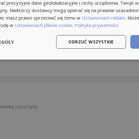
ć precyzyjne dane geolokalizacyjne i cechy urządzenia. Twoje 
tryny. Niektórzy dostawcy mogą opierać się na prawnie uzasadnio
ie; masz prawo sprzeciwić się temu w
Ustawieniach reklam
. Może
godę w
Ustawieniach plików cookie
.
Polityka prywatności
EGÓŁY
ODRZUĆ WSZYSTKIE
wionka Leszczyny