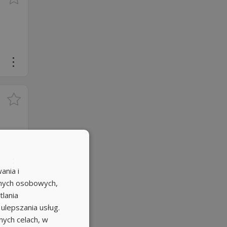
ania i
anych osobowych,
tlania
 ulepszania usług.
ych celach, w