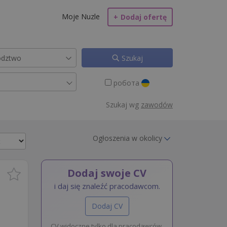
Moje Nuzle
+
Dodaj ofertę
Szukaj
робота
Szukaj wg
zawodów
Ogłoszenia w okolicy
Dodaj swoje CV
i daj się znaleźć pracodawcom.
Dodaj CV
CV widoczne tylko dla pracodawców.