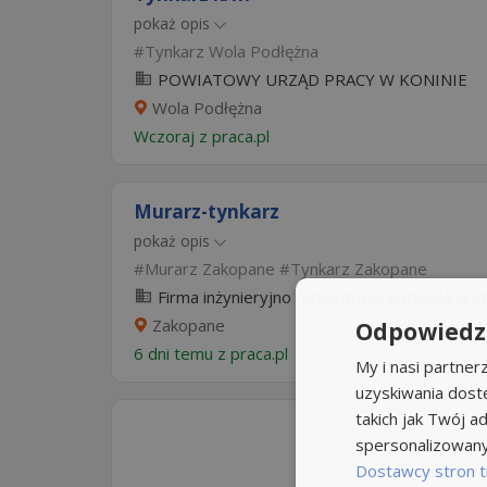
pokaż opis
Tynkarz Wola Podłężna
POWIATOWY URZĄD PRACY W KONINIE
Wola Podłężna
Wczoraj
z
praca.pl
Murarz-tynkarz
pokaż opis
Murarz Zakopane
Tynkarz Zakopane
Firma inżynieryjno remontowo budowlana sta
Zakopane
Odpowiedzi
6 dni temu z
praca.pl
My i nasi partne
uzyskiwania dost
takich jak Twój ad
spersonalizowanyc
Dostawcy stron t