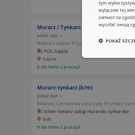
tym wykorzystywa
wyłącznie tej wi
zamiast na zgodz
wycofać swoją z
Murarz / Tynkarz
pokaż opis
POKAŻ SZCZ
Murarz Gdynia
Tynkarz Gdynia
POL-Supply
Gdynia
6 dni temu z
praca.pl
Murarz-tynkarz (k/m)
pokaż opis
Murarz Czerwionka Leszczyny
Tynkarz Czer
Schier tomasz usługi murarsko tynkarskie
Bełk
9 dni temu z
praca.pl