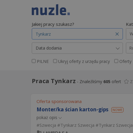
Jakiej pracy szukasz?
Kat
W
Data dodania
R
PILNE
Ukryj oferty z urzędu pracy
Oferty
Praca Tynkarz
-
Znaleźliśmy
605
ofert
Z
Oferta sponsorowana
Monter/ka ścian karton-gips
NOWE
pokaż opis
Szwecja
Tynkarz Szwecja
Tynkarz Szwecja
LAMBDA S.A