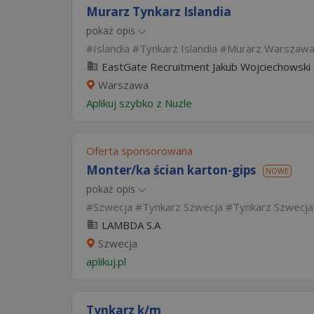
Murarz Tynkarz Islandia
pokaż opis
Islandia
Tynkarz Islandia
Murarz Warszaw
EastGate Recruitment Jakub Wojciechowski
Warszawa
Aplikuj szybko z Nuzle
Oferta sponsorowana
Monter/ka ścian karton-gips
NOWE
pokaż opis
Szwecja
Tynkarz Szwecja
Tynkarz Szwecja
LAMBDA S.A
Szwecja
aplikuj.pl
Tynkarz k/m