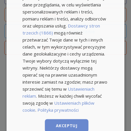
dane przeglądania, w celu wyświetlania
spersonalizowanych reklam i treści,
Obserwuj
ofertę
pomiaru reklam i treści, analizy odbiorców
oraz ulepszania usług.
Dostawcy stron
Udostępnij ogłoszenie
trzecich (1866)
mogą również
przetwarzać Twoje dane w tych i innych
celach, w tym wykorzystywać precyzyjne
Zgłoś naruszenie
dane geolokalizacyjne i cechy urządzenia.
Twoje wybory dotyczą wyłącznie tej
witryny. Niektórzy dostawcy mogą
opierać się na prawnie uzasadnionym
interesie zamiast na zgodzie; masz prawo
sprzeciwić się temu w
Ustawieniach
reklam
. Możesz w każdej chwili wycofać
swoją zgodę w
Ustawieniach plików
cookie
.
Polityka prywatności
AKCEPTUJ