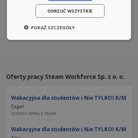
ODRZUĆ WSZYSTKIE
POKAŻ SZCZEGÓŁY
Oferty pracy Steam Workforce Sp. z o. o.
Wakacyjna dla studentów i Nie TYLKOI K/M
Żagań
tydzień temu z Nuzle
Wakacyjna dla studentów i Nie TYLKOI K/M
Żary