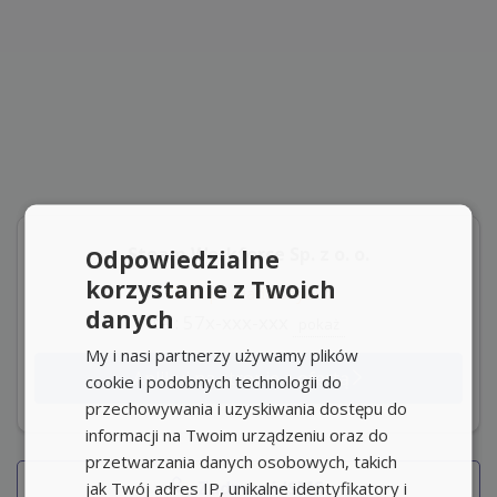
Steam Workforce Sp. z o. o.
Odpowiedzialne
korzystanie z Twoich
Odpowiada szybko
danych
tel: 57x-xxx-xxx
pokaż
My i nasi partnerzy używamy plików
Aplikuj na stronie z ofertą
cookie i podobnych technologii do
przechowywania i uzyskiwania dostępu do
informacji na Twoim urządzeniu oraz do
przetwarzania danych osobowych, takich
Zadzwoń/SMS
jak Twój adres IP, unikalne identyfikatory i