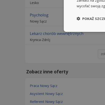
zamiast na zgodz
Lesko
wycofać swoją z
Psycholog
POKAŻ SZCZ
Nowy Sącz
Lekarz chorób wewnętrznych
Krynica-Zdrój
zo
Zobacz inne oferty
Praca Nowy Sącz
Asystent Nowy Sącz
Referent Nowy Sącz