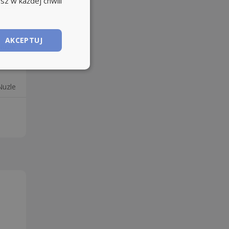
sz w każdej chwili
Nuzle
AKCEPTUJ
Nuzle
Nuzle