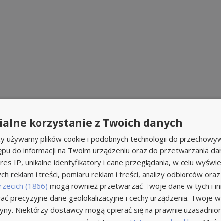
alne korzystanie z Twoich danych
rzy używamy plików cookie i podobnych technologii do przechowyw
wczoraj z 
ępu do informacji na Twoim urządzeniu oraz do przetwarzania d
res IP, unikalne identyfikatory i dane przeglądania, w celu wyświe
i domowej
h reklam i treści, pomiaru reklam i treści, analizy odbiorców oraz
rzecich (1866)
mogą również przetwarzać Twoje dane w tych i inn
wczoraj z 
ć precyzyjne dane geolokalizacyjne i cechy urządzenia. Twoje 
tryny. Niektórzy dostawcy mogą opierać się na prawnie uzasadnio