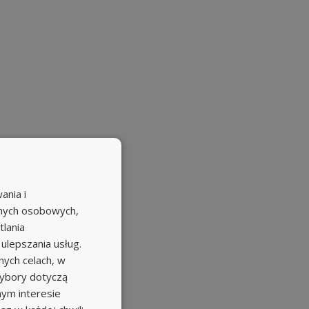
ania i
Nuzle
anych osobowych,
tlania
 ulepszania usług.
ych celach, w
Nuzle
wybory dotyczą
nym interesie