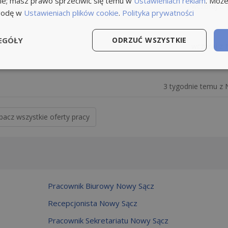
ie; masz prawo sprzeciwić się temu w
Ustawieniach reklam
. Może
wczoraj z 
godę w
Ustawieniach plików cookie
.
Polityka prywatności
EGÓŁY
ODRZUĆ WSZYSTKIE
wczoraj z 
3 tygodnie temu z 
bacz wszystkie oferty pracy
Pracownik Biurowy Nowy Sącz
Recepcjonista Nowy Sącz
Pracownik Sekretariatu Nowy Sącz