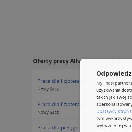
Oferty pracy Alfa Sp. z o.o. Sp.K.
Odpowiedzi
Praca dla fizjoterapeuty
My i nasi partne
Nowy Sącz
uzyskiwania dost
takich jak Twój ad
Praca dla fizjoterapeutów w fizjoterapi
spersonalizowanyc
Dostawcy stron t
Nowy Sącz
tym wykorzystywa
wyłącznie tej wi
Praca dla pielęgniarek