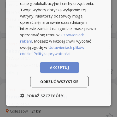
dane geolokalizacyjne i cechy urządzenia.
Umowa o pracę
Rodzaj pracy: Stała
Twoje wybory dotyczą wyłącznie tej
HR SIGMA
5,0
witryny. Niektórzy dostawcy mogą
Ustroń
+19km
opierać się na prawnie uzasadnionym
3 dni temu z
infopraca.pl
interesie zamiast na zgodzie; masz prawo
sprzeciwić się temu w
Ustawieniach
reklam
. Możesz w każdej chwili wycofać
Oferta sponsorowana
swoją zgodę w
Ustawieniach plików
Pakowacz (k/m)
cookie
.
Polityka prywatności
Aluprof SA
Goleszów
+21km
AKCEPTUJ
aplikuj.pl
ODRZUĆ WSZYSTKIE
Oferta sponsorowana
POKAŻ SZCZEGÓŁY
Pracownik produkcji (k/m)
Aluprof SA
Goleszów
+21km