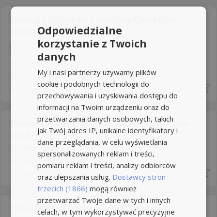
Obsługa działu sery-wędliny Carrefour
Odpowiedzialne
Ustroń
korzystanie z Twoich
Umowa zlecenie
Rodzaj pracy: Dodatkowa
danych
Largo
My i nasi partnerzy używamy plików
Ustroń
+19km
cookie i podobnych technologii do
Wczoraj
-
Aplikuj szybko z Nuzle
przechowywania i uzyskiwania dostępu do
informacji na Twoim urządzeniu oraz do
przetwarzania danych osobowych, takich
Product Manager - Menadżer Produktów ​
jak Twój adres IP, unikalne identyfikatory i
(M/K/I)
dane przeglądania, w celu wyświetlania
MDM NT Sp. z o. o
4,9
spersonalizowanych reklam i treści,
Bażanowice
+24km
pomiaru reklam i treści, analizy odbiorców
2 dni temu z
rocketjobs.pl
oraz ulepszania usług.
Dostawcy stron
trzecich (1866)
mogą również
przetwarzać Twoje dane w tych i innych
Pracownik produkcji - dwie zmiany
celach, w tym wykorzystywać precyzyjne