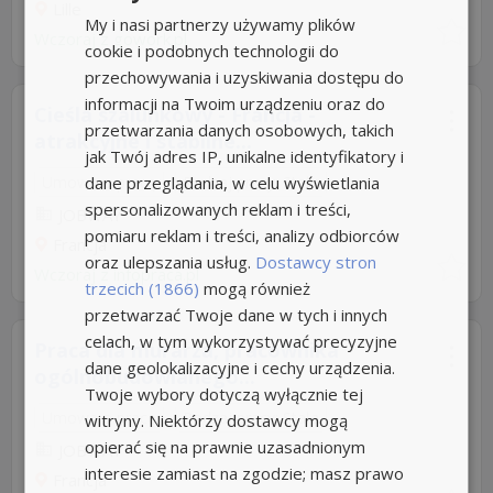
Lille
My i nasi partnerzy używamy plików
Wczoraj
z
gowork.pl
cookie i podobnych technologii do
przechowywania i uzyskiwania dostępu do
informacji na Twoim urządzeniu oraz do
Cieśla szalunkowy - Francja -
przetwarzania danych osobowych, takich
atrakcyjne i stabilne...
jak Twój adres IP, unikalne identyfikatory i
dane przeglądania, w celu wyświetlania
Umowa o pracę
Rodzaj pracy: Stała
spersonalizowanych reklam i treści,
JOBWAY
pomiaru reklam i treści, analizy odbiorców
Francja
oraz ulepszania usług.
Dostawcy stron
Wczoraj
z
infopraca.pl
trzecich (1866)
mogą również
przetwarzać Twoje dane w tych i innych
celach, w tym wykorzystywać precyzyjne
Praca dla murarza, pracownika
dane geolokalizacyjne i cechy urządzenia.
ogólnobudowlanego...
Twoje wybory dotyczą wyłącznie tej
Umowa o pracę
Rodzaj pracy: Stała
witryny. Niektórzy dostawcy mogą
opierać się na prawnie uzasadnionym
JOBWAY
interesie zamiast na zgodzie; masz prawo
Francja