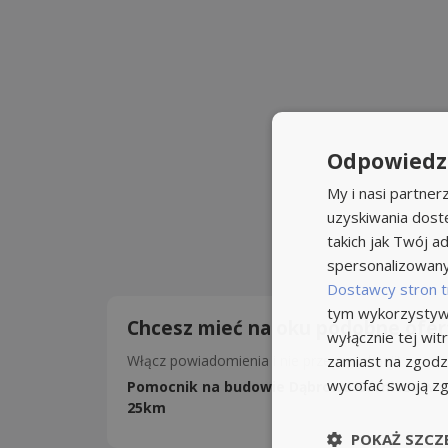
Odpowiedzi
My i nasi partne
uzyskiwania dost
takich jak Twój ad
spersonalizowanyc
Dostawcy stron t
tym wykorzystywa
Chcesz mieć na oku podobne ofer
wyłącznie tej wi
Włącz powiadomienia i nie przegap okazji!
zamiast na zgodz
wycofać swoją z
Pomocnik na budowie Dąbrowa Górnicza w p
25km
POKAŻ SZCZ