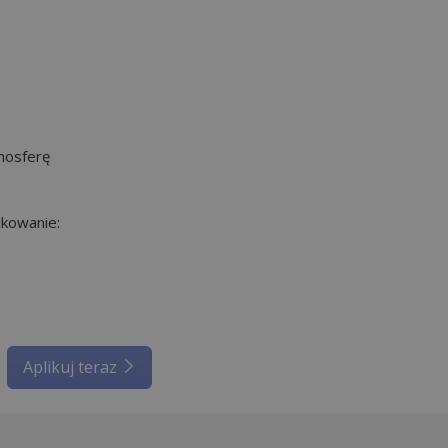
mosferę
kowanie:
Aplikuj teraz