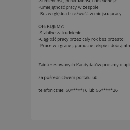
-Sumienność, punktualność i dokładność
-Umiejętność pracy w zespole
-Bezwzględna trzeźwość w miejscu pracy
OFERUJEMY:
-Stabilne zatrudnienie
-Ciągłość pracy przez cały rok bez przestoi
-Prace w zgranej, pomocnej ekipie i dobrą at
Zainteresowanych Kandydatów prosimy o apli
za pośrednictwem portalu lub
telefonicznie: 60*****16 lub 66*****26