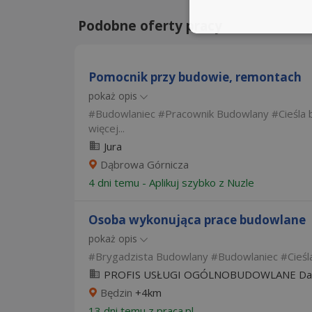
Podobne oferty pracy
Pomocnik przy budowie, remontach
pokaż opis
Budowlaniec
Pracownik Budowlany
Cieśla
więcej...
Jura
Dąbrowa Górnicza
4 dni temu -
Aplikuj szybko z Nuzle
Osoba wykonująca prace budowlane
pokaż opis
Brygadzista Budowlany
Budowlaniec
Cieśl
PROFIS USŁUGI OGÓLNOBUDOWLANE Danie
Będzin
+4km
13 dni temu z
praca.pl