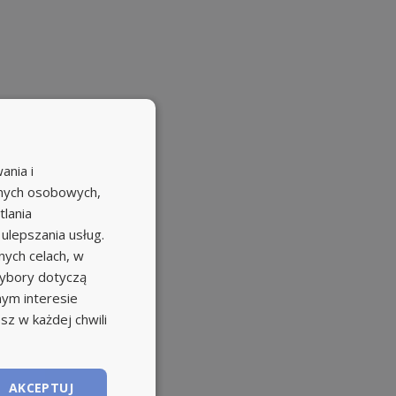
ania i
anych osobowych,
tlania
 ulepszania usług.
ych celach, w
wybory dotyczą
nym interesie
sz w każdej chwili
AKCEPTUJ