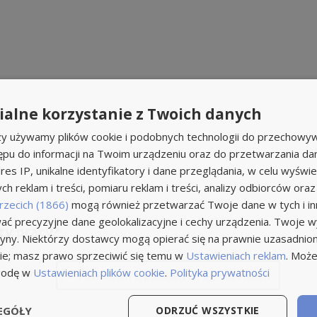
alne korzystanie z Twoich danych
rzy używamy plików cookie i podobnych technologii do przechowyw
ępu do informacji na Twoim urządzeniu oraz do przetwarzania d
res IP, unikalne identyfikatory i dane przeglądania, w celu wyświe
h reklam i treści, pomiaru reklam i treści, analizy odbiorców oraz
rzecich (1866)
mogą również przetwarzać Twoje dane w tych i inn
ć precyzyjne dane geolokalizacyjne i cechy urządzenia. Twoje 
ty pracy?
tryny. Niektórzy dostawcy mogą opierać się na prawnie uzasadnio
ie; masz prawo sprzeciwić się temu w
Ustawieniach reklam
. Może
godę w
Ustawieniach plików cookie
.
Polityka prywatności
romieniu
Powiadom
o podobnych ogłoszeniach
EGÓŁY
ODRZUĆ WSZYSTKIE